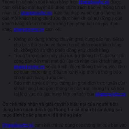
Thông tin cá nhân của khách hàng trên
phanphoivhc.vn
được
cam kết bảo mật tuyệt đối theo chính sách bảo vệ thông tin cá
nhân của
phanphoivhc.vn
. Việc thu thập và sử dụng thông tin
của mỗi khách hàng chỉ được thực hiện khi có sự đồng ý của
khách hàng đó trừ những trường hợp pháp luật có quy định
khác,
phanphoivhc.vn
cam kết:
Không sử dụng, không chuyển giao, cung cấp hay tiết lộ
cho bên thứ 3 nào về thông tin cá nhân của khách hàng
khi không có sự cho phép đồng ý từ khách hàng.
Trong trường hợp máy chủ lưu trữ thông tin bị hacker tấn
công dẫn đến mất mát dữ liệu cá nhân của khách hàng,
phanphoivhc.vn
sẽ có trách nhiệm thông báo vụ việc cho
cơ quan chức năng điều tra xử lý kịp thời và thông báo
cho khách hàng được biết.
Bảo mật tuyệt đối mọi thông tin giao dịch trực tuyến của
khách hàng bao gồm thông tin hóa đơn chứng từ số hóa
tại khu vực dữ liệu trung tâm an toàn của
phanphoivhc.vn
.
Cơ chế tiếp nhận và giải quyết khiếu nại của người tiêu
dùng liên quan đến việc thông tin cá nhân bị sử dụng sai
mục đích hoặc phạm vi đã thông báo:
Phanphoivhc.vn
cam kết chỉ sử dụng các thông tin của bạn vào