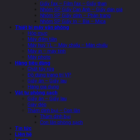
Giấy fax – Film fax – Giấy than
Nhóm SP Giấy Can Anh – Giấy dán giá
Nhóm SP Giấy dính – Phân trang
Nhóm SP Giấy In – Bìa – Mica
Thiết bị máy văn phòng
Hộp mực
Máy đếm tiền
Máy huỷ TL – Máy chiếu – Màn chiếu
Máy in – máy tính
Máy photo
Hàng tiêu dùng
Chất tẩy rửa
Đồ dùng trang trí VP
Giấy ăn – Giấy lau
Hàng gia dụng
Vật tư phòng sạch
Giấy ăn – Giấy lau
Giày dép
Thảm dính bụi – Con lăn
Thảm dính bụi
Con lăn phòng sạch
Tin tức
Liên hệ