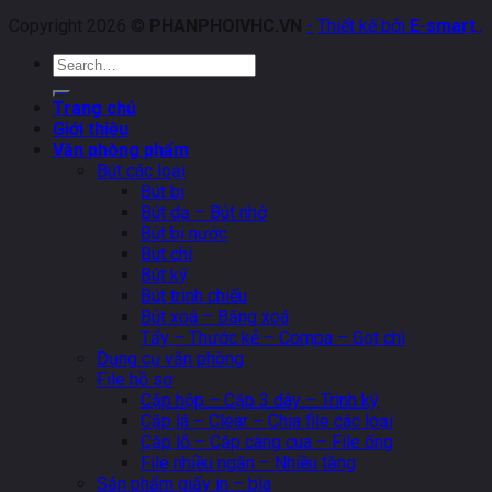
Copyright 2026 ©
PHANPHOIVHC.VN
-
Thiết kế bởi
E-smart
.
,
Search
for:
Trang chủ
Giới thiệu
Văn phòng phẩm
Bút các loại
Bút bi
Bút dạ – Bút nhớ
Bút bi nước
Bút chì
Bút ký
Bút trình chiếu
Bút xoá – Băng xoá
Tẩy – Thước kẻ – Compa – Gọt chì
Dụng cụ văn phòng
File hồ sơ
Cặp hộp – Cặp 3 dây – Trình ký
Cặp lá – Clear – Chia file các loại
Cặp lỗ – Cặp càng cua – File ống
File nhiều ngăn – Nhiều tầng
Sản phẩm giấy in – bìa