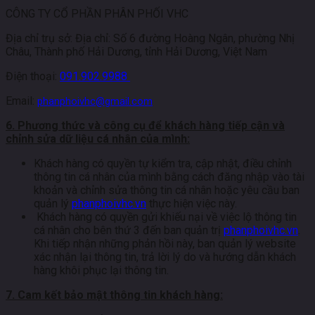
CÔNG TY CỔ PHẦN PHÂN PHỐI VHC
Địa chỉ trụ sở: Địa chỉ: Số 6 đường Hoàng Ngân, phường Nhị
Châu, Thành phố Hải Dương, tỉnh Hải Dương, Việt Nam
Điện thoại:
091.902.9988
Email:
phanphoivhc@gmail.com
6. Phương thức và công cụ để khách hàng tiếp cận và
chỉnh sửa dữ liệu cá nhân của mình:
Khách hàng có quyền tự kiểm tra, cập nhật, điều chỉnh
thông tin cá nhân của mình bằng cách đăng nhập vào tài
khoản và chỉnh sửa thông tin cá nhân hoặc yêu cầu ban
quản lý
phanphoivhc.vn
thực hiện việc này.
Khách hàng có quyền gửi khiếu nại về việc lộ thông tin
cá nhân cho bên thứ 3 đến ban quản trị
phanphoivhc.vn
.
Khi tiếp nhận những phản hồi này, ban quản lý website
xác nhận lại thông tin, trả lời lý do và hướng dẫn khách
hàng khôi phục lại thông tin.
7. Cam kết bảo mật thông tin khách hàng: