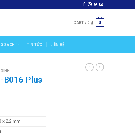
0
CART /
0
₫
NG SẠCH
TIN TỨC
LIÊN HỆ
 SINH
L-B016 Plus
8 x 2.2 mm
m