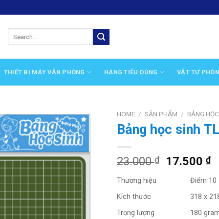
Search
for:
THIẾT BỊ MÁY VĂN PHÒNG
HÀNG TIÊU DÙNG
VẬT TƯ PHÒ
HOME
/
SẢN PHẨM
/
BẢNG HỌC
Bảng học sinh T
Add
to
wishlist
23.000
₫
17.500
₫
Thương hiệu
Điểm 10
Kích thước
318 x 21
Trọng lượng
180 gra