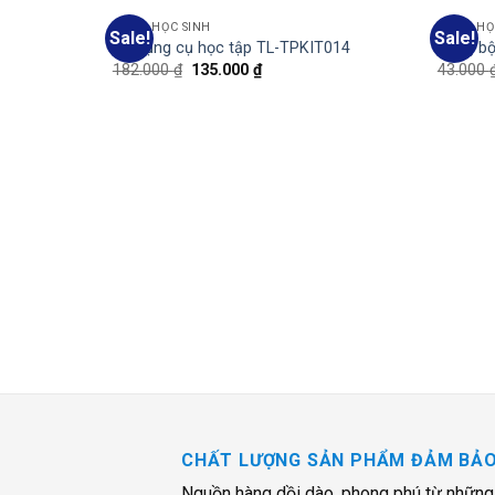
BẢNG HỌC SINH
BẢNG HỌ
Sale!
Sale!
Add
Bộ dụng cụ học tập TL-TPKIT014
Bảng bộ
to
182.000
₫
135.000
₫
43.000
wishlist
CHẤT LƯỢNG SẢN PHẨM ĐẢM BẢ
Nguồn hàng dồi dào, phong phú từ những