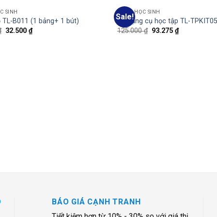
C SINH
BẢNG HỌC SINH
Sale!
Add
 TL-B011 (1 bảng+ 1 bút)
Bộ dụng cụ học tập TL-TPKIT0
to
₫
32.500
₫
125.000
₫
93.275
₫
wishlist
O
BÁO GIÁ CẠNH TRANH
Tiết kiệm hơn từ 10% - 30% so với giá thị