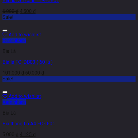
Bìa nút A4 có in TL-HCB02
6.000
₫
4.500
₫
Sale!
Add to wishlist
Xem nhanh
Bìa Lá
Bìa lá FO-DB03 ( 60 lá )
101.000
₫
60.000
₫
Sale!
Add to wishlist
Xem nhanh
Bìa Lá
Bìa thông tin A4 FO-IF01
5.000
₫
4.125
₫