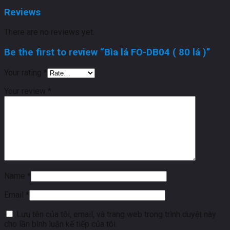
Reviews
There are no reviews yet.
Be the first to review “Bìa lá FO-DB04 ( 80 lá )”
Your rating
*
Your review
*
Name
*
Email
*
Lưu tên của tôi, email, và trang web trong trình duyệt này
cho lần bình luận kế tiếp của tôi.