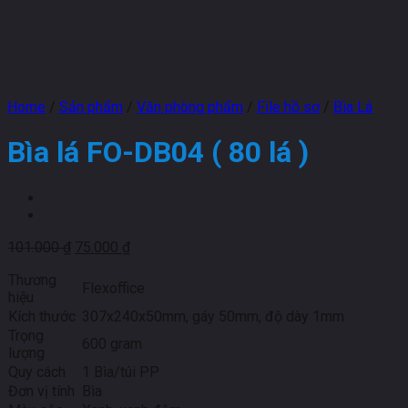
Home
/
Sản phẩm
/
Văn phòng phẩm
/
File hồ sơ
/
Bìa Lá
Bìa lá FO-DB04 ( 80 lá )
101.000
₫
75.000
₫
Thương
Flexoffice
hiệu
Kích thước
307x240x50mm, gáy 50mm, độ dày 1mm
Trọng
600 gram
lượng
Quy cách
1 Bìa/túi PP
Đơn vị tính
Bìa