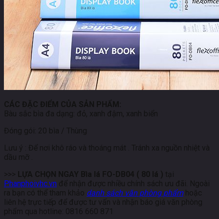
CÁC ĐẶC ĐIỂM CỦA SẢN PHẨM:
Bàu sắc bìa đa dạng: đỏ, xanh đậm, xanh biển
Đóng gói: 20 bìa / Thùng
Lưu ý : Để nơi khô ráo và thoáng mát . Tránh xa nguồn nhiệt và
dầu mỡ .
>>>
LỰA CHỌN NGAY Bìa lá FO-DB04 ( 80 lá )
tại
Phanphoivhc.vn
để nhận được nhiều chính sách ưu đãi. Ngoài
ra bạn có thể tham khảo
danh sách văn phòng phẩm
hoặc
liên hệ trực tiếp để được tư vấn và nhận báo giá văn phòng
phẩm qua hotline: 0816 660 871