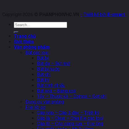
Copyright 2026 ©
PHANPHOIVHC.VN
-
Thiết kế bởi
E-smart
.
,
Search
for:
Trang chủ
Giới thiệu
Văn phòng phẩm
Bút các loại
Bút bi
Bút dạ – Bút nhớ
Bút bi nước
Bút chì
Bút ký
Bút trình chiếu
Bút xoá – Băng xoá
Tẩy – Thước kẻ – Compa – Gọt chì
Dụng cụ văn phòng
File hồ sơ
Cặp hộp – Cặp 3 dây – Trình ký
Cặp lá – Clear – Chia file các loại
Cặp lỗ – Cặp càng cua – File ống