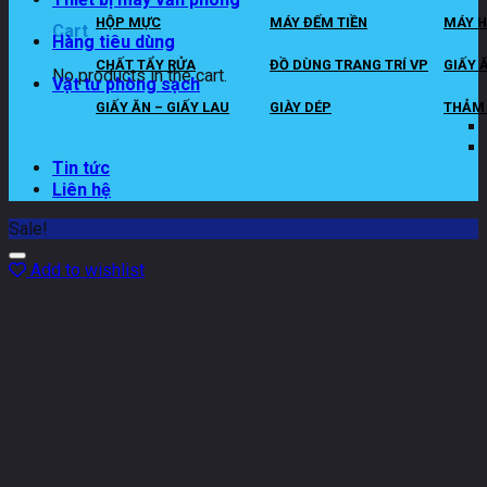
HỘP MỰC
MÁY ĐẾM TIỀN
MÁY H
Cart
Hàng tiêu dùng
CHẤT TẨY RỬA
ĐỒ DÙNG TRANG TRÍ VP
GIẤY 
No products in the cart.
Vật tư phòng sạch
GIẤY ĂN – GIẤY LAU
GIÀY DÉP
THẢM 
Tin tức
Liên hệ
Sale!
Add to wishlist