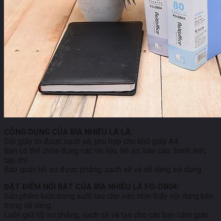
CÔNG DỤNG CỦA BÌA NHIỀU LÁ LÀ:
Giữ giấy tờ được sạch sẽ, phù hợp cho khổ giấy A4.
Bạn có thể chứa đựng các tài liệu, hồ sơ, báo cáo, tranh ảnh,
tạp chí.
Bảo quản hồ sơ được phẳng, sạch sẽ và dễ dàng sử dụng.
ĐẶT ĐIỂM NỔI BẬT CỦA BÌA NHIỀU LÁ FO-DB04:
Sản phẩm luôn trong suốt tạo cho việc nhìn thấy nội dung bên
trong dễ dàng.
Luôn giữ hồ sơ phẳng, sạch sẽ và tạo cho các bạn cảm giác