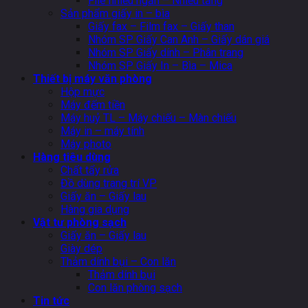
File nhiều ngăn – Nhiều tầng
Sản phẩm giấy in – bìa
Giấy fax – Film fax – Giấy than
Nhóm SP Giấy Can Anh – Giấy dán giá
Nhóm SP Giấy dính – Phân trang
Nhóm SP Giấy In – Bìa – Mica
Thiết bị máy văn phòng
Hộp mực
Máy đếm tiền
Máy huỷ TL – Máy chiếu – Màn chiếu
Máy in – máy tính
Máy photo
Hàng tiêu dùng
Chất tẩy rửa
Đồ dùng trang trí VP
Giấy ăn – Giấy lau
Hàng gia dụng
Vật tư phòng sạch
Giấy ăn – Giấy lau
Giày dép
Thảm dính bụi – Con lăn
Thảm dính bụi
Con lăn phòng sạch
Tin tức