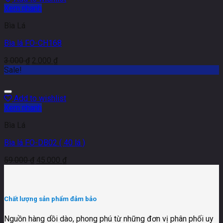
Xem nhanh
Bìa Lá
Bìa lá FO-CH168
3.000
₫
2.000
₫
Sale!
Add to wishlist
Xem nhanh
Bìa Lá
Bìa lá FO-DB02 ( 40 lá )
59.000
₫
45.000
₫
Chất lượng sản phẩm đảm bảo
Nguồn hàng dồi dào, phong phú từ những đơn vị phân phối uy