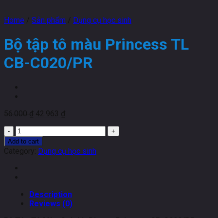
Home
/
Sản phẩm
/
Dụng cụ học sinh
Bộ tập tô màu Princess TL
CB-C020/PR
56.000
₫
42.963
₫
Bộ
tập
Add to cart
tô
Category:
Dụng cụ học sinh
màu
Princess
TL
CB-
Description
C020/PR
Reviews (0)
quantity