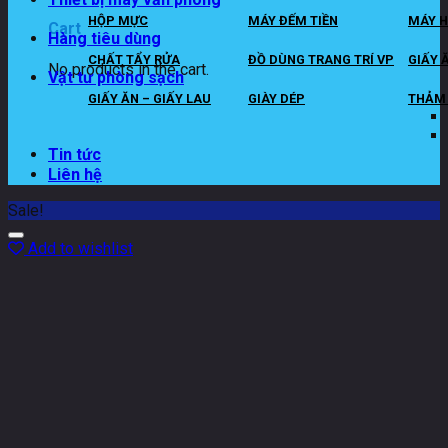
HỘP MỰC
MÁY ĐẾM TIỀN
MÁY H
Cart
Hàng tiêu dùng
CHẤT TẨY RỬA
ĐỒ DÙNG TRANG TRÍ VP
GIẤY 
No products in the cart.
Vật tư phòng sạch
GIẤY ĂN – GIẤY LAU
GIÀY DÉP
THẢM 
Tin tức
Liên hệ
Sale!
Add to wishlist