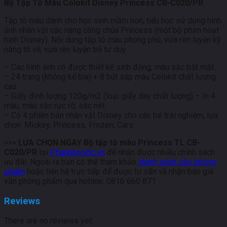
Bộ Tập Tô Màu Colokit Disney Princess CB-C020/PR
Tập tô màu dành cho học sinh mầm non, tiểu học sử dụng hình
ảnh nhân vật các nàng công chúa Princess (một bộ phim hoạt
hình Disney). Nội dung tập tô màu phong phú, vừa rèn luyện kỹ
năng tô vẽ, vừa rèn luyện trẻ tư duy.
– Các hình ảnh có được thiết kế sinh động, màu sắc bắt mắt.
– 24 trang (không kể bìa) + 8 bút sáp màu Colokit chất lượng
cao.
– Giấy định lượng 120g/m2 (loại giấy dày chất lượng) – In 4
màu, màu sắc rực rỡ, sắc nét.
– Có 4 phiên bản nhân vật Disney cho các bé trải nghiệm, lựa
chọn: Mickey, Princess, Frozen, Cars.
>>>
LỰA CHỌN NGAY Bộ tập tô màu Princess TL CB-
C020/PR
tại
Phanphoivhc.vn
để nhận được nhiều chính sách
ưu đãi. Ngoài ra bạn có thể tham khảo
danh sách văn phòng
phẩm
hoặc liên hệ trực tiếp để được tư vấn và nhận báo giá
văn phòng phẩm qua hotline: 0816 660 871
Reviews
There are no reviews yet.