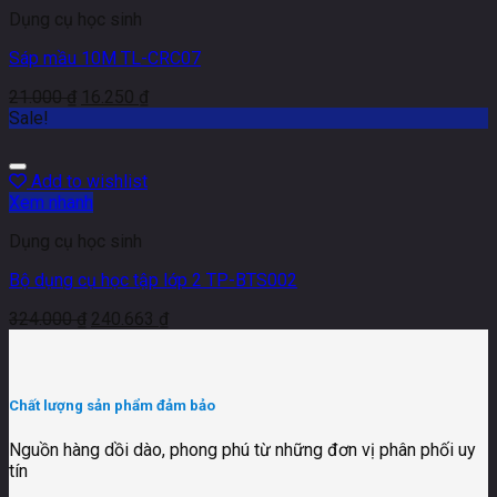
Dụng cụ học sinh
Sáp mầu 10M TL-CRC07
21.000
₫
16.250
₫
Sale!
Add to wishlist
Xem nhanh
Dụng cụ học sinh
Bộ dụng cụ học tập lớp 2 TP-BTS002
324.000
₫
240.663
₫
Chất lượng sản phẩm đảm bảo
Nguồn hàng dồi dào, phong phú từ những đơn vị phân phối uy
tín