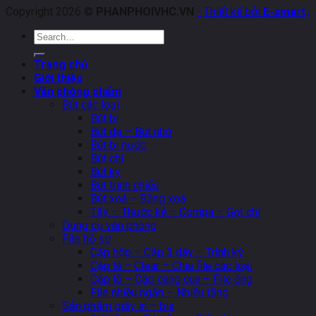
Copyright 2026 ©
PHANPHOIVHC.VN
-
Thiết kế bởi
E-smart
.
,
Search
for:
Trang chủ
Giới thiệu
Văn phòng phẩm
Bút các loại
Bút bi
Bút dạ – Bút nhớ
Bút bi nước
Bút chì
Bút ký
Bút trình chiếu
Bút xoá – Băng xoá
Tẩy – Thước kẻ – Compa – Gọt chì
Dụng cụ văn phòng
File hồ sơ
Cặp hộp – Cặp 3 dây – Trình ký
Cặp lá – Clear – Chia file các loại
Cặp lỗ – Cặp càng cua – File ống
File nhiều ngăn – Nhiều tầng
Sản phẩm giấy in – bìa