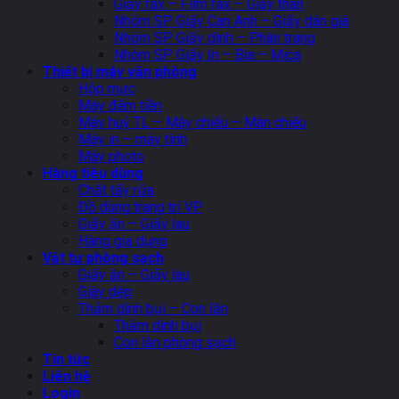
Giấy fax – Film fax – Giấy than
Nhóm SP Giấy Can Anh – Giấy dán giá
Nhóm SP Giấy dính – Phân trang
Nhóm SP Giấy In – Bìa – Mica
Thiết bị máy văn phòng
Hộp mực
Máy đếm tiền
Máy huỷ TL – Máy chiếu – Màn chiếu
Máy in – máy tính
Máy photo
Hàng tiêu dùng
Chất tẩy rửa
Đồ dùng trang trí VP
Giấy ăn – Giấy lau
Hàng gia dụng
Vật tư phòng sạch
Giấy ăn – Giấy lau
Giày dép
Thảm dính bụi – Con lăn
Thảm dính bụi
Con lăn phòng sạch
Tin tức
Liên hệ
Login