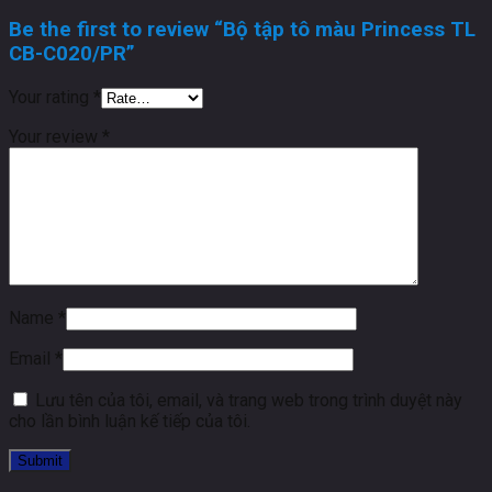
Be the first to review “Bộ tập tô màu Princess TL
CB-C020/PR”
Your rating
*
Your review
*
Name
*
Email
*
Lưu tên của tôi, email, và trang web trong trình duyệt này
cho lần bình luận kế tiếp của tôi.