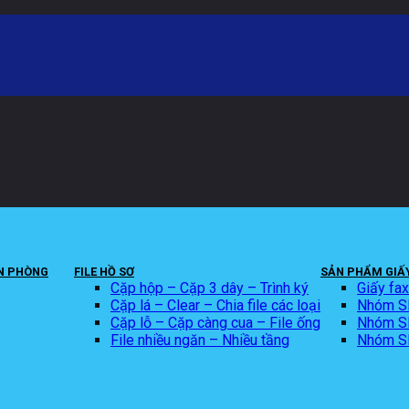
N PHÒNG
FILE HỒ SƠ
SẢN PHẨM GIẤY
Cặp hộp – Cặp 3 dây – Trình ký
Giấy fa
Cặp lá – Clear – Chia file các loại
Nhóm SP
Cặp lỗ – Cặp càng cua – File ống
Nhóm SP 
File nhiều ngăn – Nhiều tầng
Nhóm SP