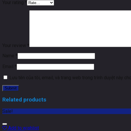
Your rating
*
Your review
*
Name
*
Email
*
Lưu tên của tôi, email, và trang web trong trình duyệt này cho 
Related products
Sale!
Add to wishlist