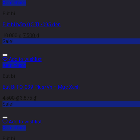
Xem nhanh
Bút bi
Bút bi bấm 0.5 TL-095 đen
10.000
₫
7.500
₫
Sale!
Add to wishlist
Xem nhanh
Bút bi
Bút Bi FO-039 Plus/Vn – Mực Xanh
4.500
₫
3.875
₫
Sale!
Add to wishlist
Xem nhanh
Bút bi