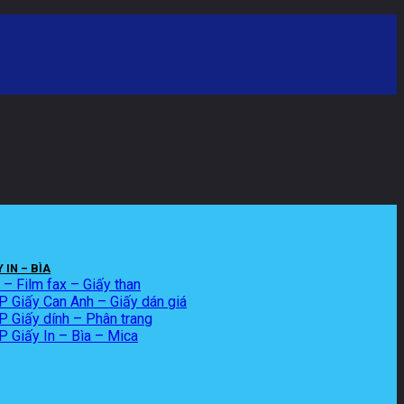
 IN – BÌA
x – Film fax – Giấy than
 Giấy Can Anh – Giấy dán giá
Giấy dính – Phân trang
 Giấy In – Bìa – Mica