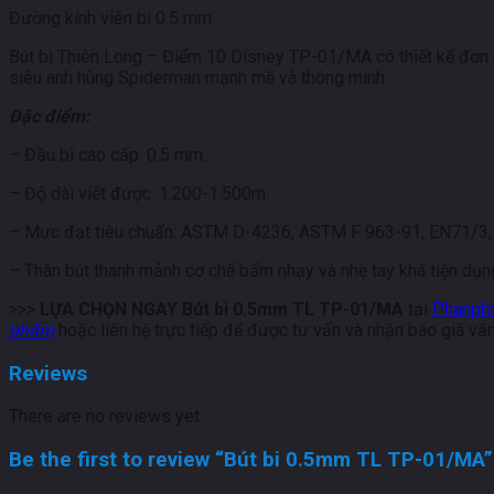
Đường kính viên bi 0.5 mm
Bút bi Thiên Long – Điểm 10 Disney TP-01/MA có thiết kế đơn g
siêu anh hùng Spiderman mạnh mẽ và thông minh.
Đặc điểm:
– Đầu bi cao cấp: 0.5 mm.
– Độ dài viết được: 1.200-1.500m.
– Mực đạt tiêu chuẩn: ASTM D-4236, ASTM F 963-91, EN71/3,
– Thân bút thanh mảnh cơ chế bấm nhạy và nhẹ tay khá tiện dụn
>>>
LỰA CHỌN NGAY Bút bi 0.5mm TL TP-01/MA
tại
Phanpho
phẩm
hoặc liên hệ trực tiếp để được tư vấn và nhận báo giá v
Reviews
There are no reviews yet.
Be the first to review “Bút bi 0.5mm TL TP-01/MA”