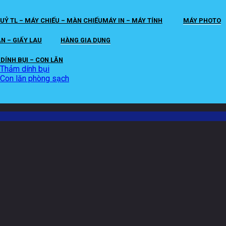
UỶ TL – MÁY CHIẾU – MÀN CHIẾU
MÁY IN – MÁY TÍNH
MÁY PHOTO
ĂN – GIẤY LAU
HÀNG GIA DỤNG
DÍNH BỤI – CON LĂN
Thảm dính bụi
Con lăn phòng sạch