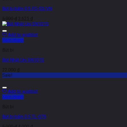
Bút bi bấm 0.5 FO-03/VN
5.000
₫
3.625
₫
Add to wishlist
Xem nhanh
Bút bi
Bút Nhật Uni SN101S
22.000
₫
Sale!
Add to wishlist
Xem nhanh
Bút bi
Bút bi bấm 0.5 TL-079
5.000
₫
4.000
₫