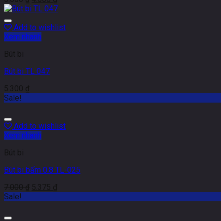
Add to wishlist
Xem nhanh
Bút bi
Bút bi TL 047
5.300
₫
Sale!
Add to wishlist
Xem nhanh
Bút bi
Bút bi bấm 0.8 TL-025
7.000
₫
5.375
₫
Sale!