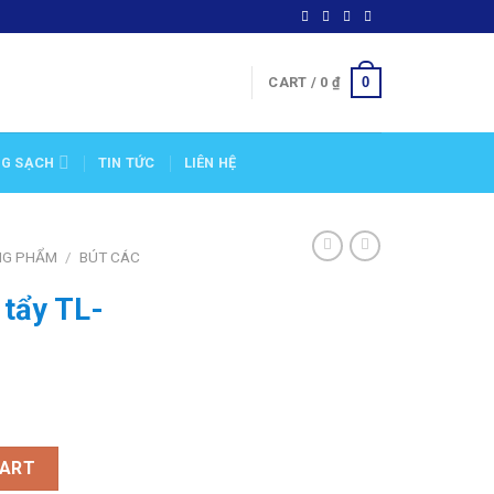
0
CART /
0
₫
NG SẠCH
TIN TỨC
LIÊN HỆ
NG PHẨM
/
BÚT CÁC
 tẩy TL-
quantity
CART