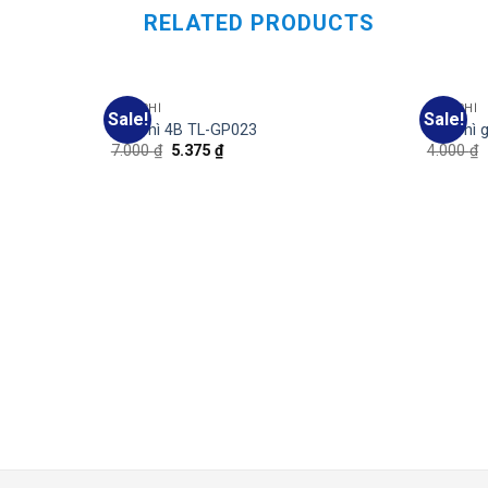
RELATED PRODUCTS
BÚT CHÌ
BÚT CHÌ
Sale!
Sale!
Add
Add
Bút chì 4B TL-GP023
Bút chì 
to
to
7.000
₫
5.375
₫
4.000
₫
wishlist
wishlist
50