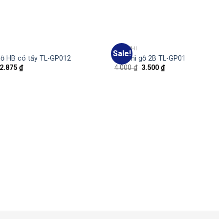
BÚT CHÌ
Sale!
Add
gỗ HB có tẩy TL-GP012
Bút chì gỗ 2B TL-GP01
to
2.875
₫
4.000
₫
3.500
₫
wishlist