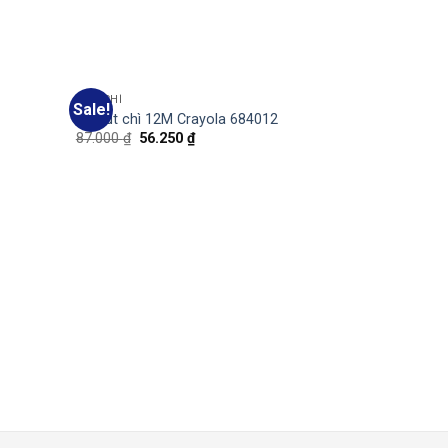
BÚT CHÌ
Sale!
Add
Add
Bộ bút chì 12M Crayola 684012
to
to
87.000
₫
56.250
₫
wishlist
wishlist