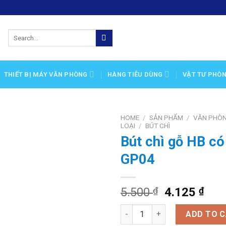
Search
for:
THIẾT BỊ MÁY VĂN PHÒNG
HÀNG TIÊU DÙNG
VẬT TƯ PHÒ
HOME
/
SẢN PHẨM
/
VĂN PHÒ
LOẠI
/
BÚT CHÌ
Bút chì gỗ HB có
Add
to
GP04
wishlist
5.500
₫
4.125
₫
Bút chì gỗ HB có tẩy TL-GP04 
ADD TO 