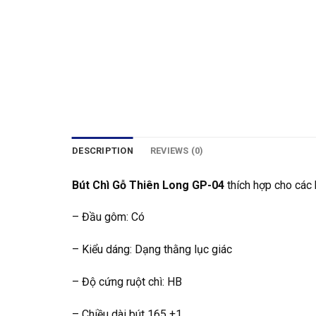
DESCRIPTION
REVIEWS (0)
Bút Chì Gỗ Thiên Long GP-04
thích hợp cho các 
– Đầu gôm: Có
– Kiểu dáng: Dạng thằng lục giác
– Độ cứng ruột chì: HB
– Chiều dài bút 165 ±1