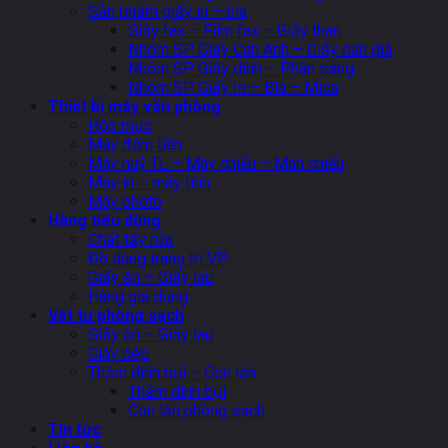
Sản phẩm giấy in – bìa
Giấy fax – Film fax – Giấy than
Nhóm SP Giấy Can Anh – Giấy dán giá
Nhóm SP Giấy dính – Phân trang
Nhóm SP Giấy In – Bìa – Mica
Thiết bị máy văn phòng
Hộp mực
Máy đếm tiền
Máy huỷ TL – Máy chiếu – Màn chiếu
Máy in – máy tính
Máy photo
Hàng tiêu dùng
Chất tẩy rửa
Đồ dùng trang trí VP
Giấy ăn – Giấy lau
Hàng gia dụng
Vật tư phòng sạch
Giấy ăn – Giấy lau
Giày dép
Thảm dính bụi – Con lăn
Thảm dính bụi
Con lăn phòng sạch
Tin tức