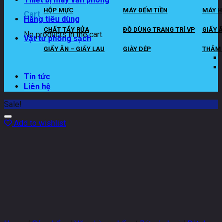
HỘP MỰC
MÁY ĐẾM TIỀN
MÁY H
Cart
Hàng tiêu dùng
CHẤT TẨY RỬA
ĐỒ DÙNG TRANG TRÍ VP
GIẤY 
No products in the cart.
Vật tư phòng sạch
GIẤY ĂN – GIẤY LAU
GIÀY DÉP
THẢM 
Tin tức
Liên hệ
Sale!
Add to wishlist