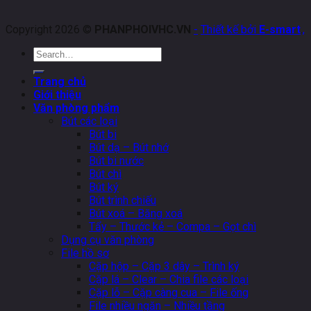
Copyright 2026 ©
PHANPHOIVHC.VN
-
Thiết kế bởi
E-smart
.
,
Search
for:
Trang chủ
Giới thiệu
Văn phòng phẩm
Bút các loại
Bút bi
Bút dạ – Bút nhớ
Bút bi nước
Bút chì
Bút ký
Bút trình chiếu
Bút xoá – Băng xoá
Tẩy – Thước kẻ – Compa – Gọt chì
Dụng cụ văn phòng
File hồ sơ
Cặp hộp – Cặp 3 dây – Trình ký
Cặp lá – Clear – Chia file các loại
Cặp lỗ – Cặp càng cua – File ống
File nhiều ngăn – Nhiều tầng