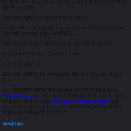
bút khác nhau: Đầu nhỏ và đầu lớn giúp đa dạng nét viết, thuận
tiện khi sử dụng.
Màu mực đậm tươi, mực ra đều và liên tục.
Độ bám dính của mực tốt trên các vật liệu: Giấy, gỗ, da, nhựa,
thủy tinh, kim loại, gốm, sứ, đĩa CD,…
Phù hợp cho: Nhân viên văn phòng, học sinh, sinh viên.
Kích thước 2 đầu bút: 1 mm và 0.4 mm.
Mực không độc hại.
Bảo quản nơi khô ráo, thoáng mát, đậy nắp ngay sau khi sử
dụng.
>>>
LỰA CHỌN NGAY Bút dạ kính FO-PM01/VN xanh
tại
Phanphoivhc.vn
để nhận được nhiều chính sách ưu đãi. Ngoài
ra bạn có thể tham khảo
danh sách văn phòng phẩm
hoặc
liên hệ trực tiếp để được tư vấn và nhận báo giá văn phòng
phẩm qua hotline: 0816 660 871
Reviews