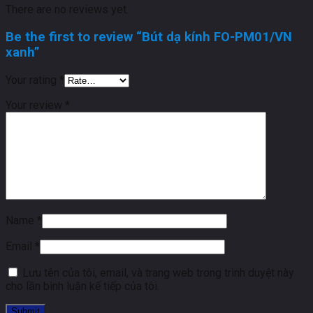
There are no reviews yet.
Be the first to review “Bút dạ kính FO-PM01/VN
xanh”
Your rating
*
Your review
*
Name
*
Email
*
Lưu tên của tôi, email, và trang web trong trình duyệt này
cho lần bình luận kế tiếp của tôi.