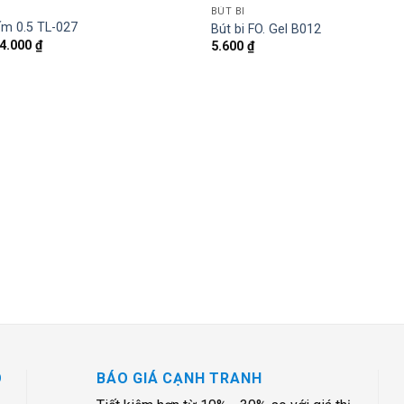
BÚT BI
Add
ấm 0.5 TL-027
Bút bi FO. Gel B012
to
4.000
₫
5.600
₫
wishlist
O
BÁO GIÁ CẠNH TRANH