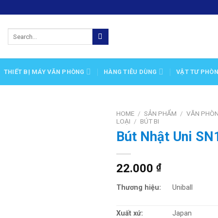
Search
for:
THIẾT BỊ MÁY VĂN PHÒNG
HÀNG TIÊU DÙNG
VẬT TƯ PHÒ
HOME
/
SẢN PHẨM
/
VĂN PHÒ
LOẠI
/
BÚT BI
Bút Nhật Uni S
Add
to
wishlist
22.000
₫
Thương hiệu:
Uniball
Xuất xứ:
Japan