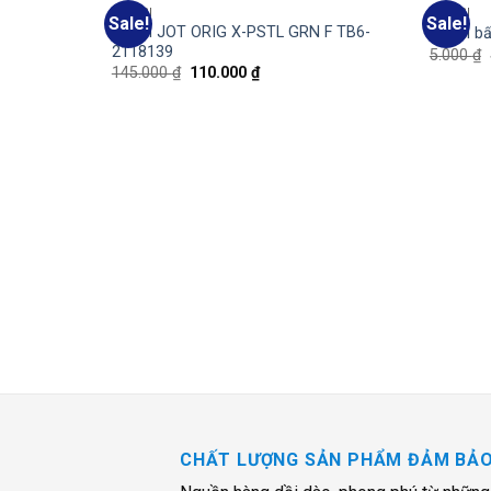
BÚT BI
BÚT BI
Sale!
Sale!
Add
Add
Bút bi JOT ORIG X-PSTL GRN F TB6-
Bút bi b
to
to
2118139
5.000
₫
wishlist
wishlist
145.000
₫
110.000
₫
CHẤT LƯỢNG SẢN PHẨM ĐẢM BẢ