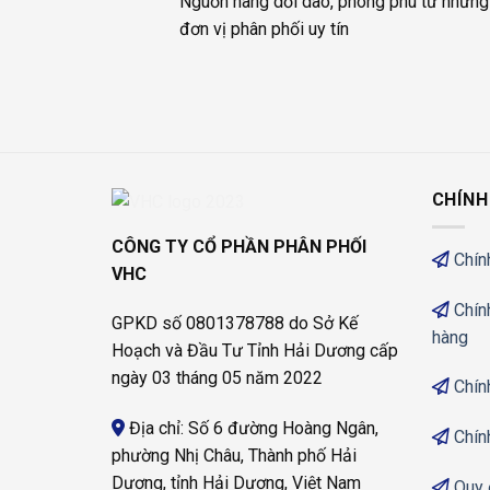
Nguồn hàng dồi dào, phong phú từ những
đơn vị phân phối uy tín
CHÍNH
CÔNG TY CỔ PHẦN PHÂN PHỐI
Chín
VHC
Chín
GPKD số 0801378788 do Sở Kế
hàng
Hoạch và Đầu Tư Tỉnh Hải Dương cấp
ngày 03 tháng 05 năm 2022
Chín
Địa chỉ: Số 6 đường Hoàng Ngân,
Chín
phường Nhị Châu, Thành phố Hải
Dương, tỉnh Hải Dương, Việt Nam
Quy 