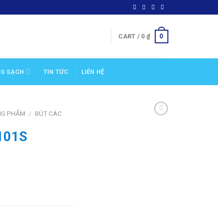
0
CART /
0
₫
NG SẠCH
TIN TỨC
LIÊN HỆ
NG PHẨM
/
BÚT CÁC
N101S