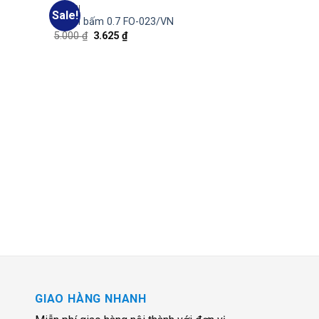
BÚT BI
Sale!
Add
Add
Bút bi bấm 0.7 FO-023/VN
to
to
5.000
₫
3.625
₫
wishlist
wishlist
GIAO HÀNG NHANH