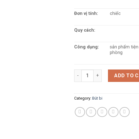
Đơn vị tính:
chiếc
Quy cách:
Công dụng:
sản phẩm tiện
phòng
Bút Nhật Uni SN101S quantity
ADD TO 
Category:
Bút bi