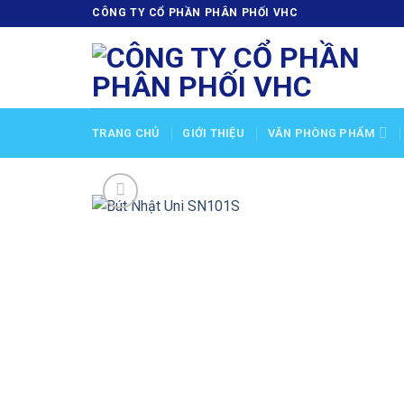
Skip
CÔNG TY CỔ PHẦN PHÂN PHỐI VHC
to
content
TRANG CHỦ
GIỚI THIỆU
VĂN PHÒNG PHẨM