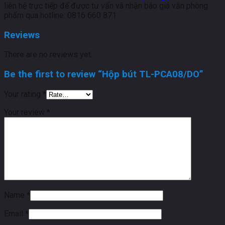
liên hệ trực tiếp để được tư vấn và nhận báo giá văn phòng
phẩm qua hotline: 0816 660 871
Reviews
There are no reviews yet.
Be the first to review “Hộp bút TL-PCA08/DO”
Your rating
*
Your review
*
Name
*
Email
*