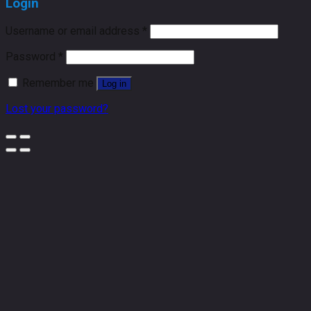
Login
Username or email address
*
Password
*
Remember me
Log in
Lost your password?