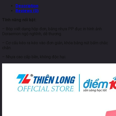
Description
Reviews (0)
Tính năng nổi bật:
– Bóp viết dạng hộp đơn, bằng nhựa PP đục in hình ảnh
Doraemon ngộ nghĩnh, dễ thương.
– Cơ cấu kéo ra kéo vào đơn giản, khóa bằng nút bấm chắc
chắn.
– Nhựa cao cấp bền, không độc hại.