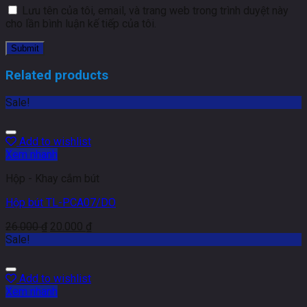
Lưu tên của tôi, email, và trang web trong trình duyệt này
cho lần bình luận kế tiếp của tôi.
Related products
Sale!
Add to wishlist
Xem nhanh
Hộp - Khay cắm bút
Hộp bút TL-PCA07/DO
26.000
₫
20.000
₫
Sale!
Add to wishlist
Xem nhanh