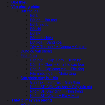
Giới thiệu
Văn phòng phẩm
Bút các loại
Bút bi
Bút dạ – Bút nhớ
Bút bi nước
Bút chì
Bút ký
Bút trình chiếu
Bút xoá – Băng xoá
Tẩy – Thước kẻ – Compa – Gọt chì
Dụng cụ văn phòng
File hồ sơ
Cặp hộp – Cặp 3 dây – Trình ký
Cặp lá – Clear – Chia file các loại
Cặp lỗ – Cặp càng cua – File ống
File nhiều ngăn – Nhiều tầng
Sản phẩm giấy in – bìa
Giấy fax – Film fax – Giấy than
Nhóm SP Giấy Can Anh – Giấy dán giá
Nhóm SP Giấy dính – Phân trang
Nhóm SP Giấy In – Bìa – Mica
Thiết bị máy văn phòng
Hộp mực