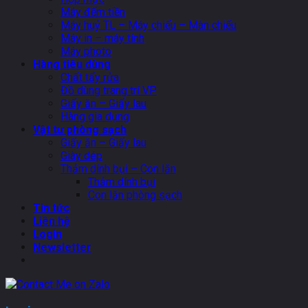
Máy đếm tiền
Máy huỷ TL – Máy chiếu – Màn chiếu
Máy in – máy tính
Máy photo
Hàng tiêu dùng
Chất tẩy rửa
Đồ dùng trang trí VP
Giấy ăn – Giấy lau
Hàng gia dụng
Vật tư phòng sạch
Giấy ăn – Giấy lau
Giày dép
Thảm dính bụi – Con lăn
Thảm dính bụi
Con lăn phòng sạch
Tin tức
Liên hệ
Login
Newsletter