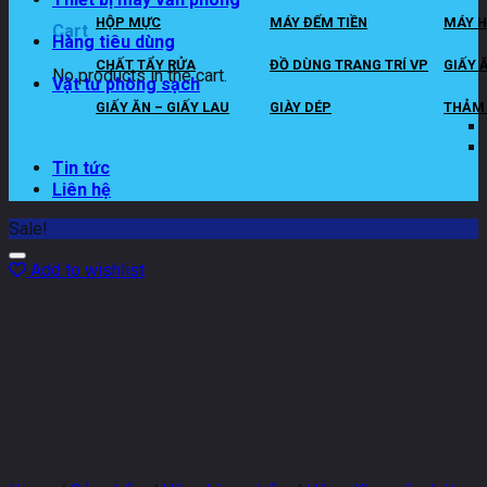
HỘP MỰC
MÁY ĐẾM TIỀN
MÁY H
Cart
Hàng tiêu dùng
CHẤT TẨY RỬA
ĐỒ DÙNG TRANG TRÍ VP
GIẤY 
No products in the cart.
Vật tư phòng sạch
GIẤY ĂN – GIẤY LAU
GIÀY DÉP
THẢM 
Tin tức
Liên hệ
Sale!
Add to wishlist