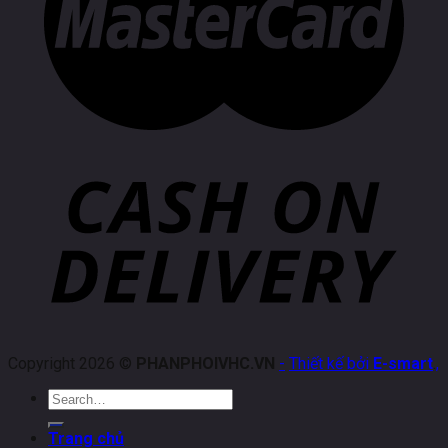
Copyright 2026 ©
PHANPHOIVHC.VN
-
Thiết kế bởi
E-smart
.
,
Search
for:
Trang chủ