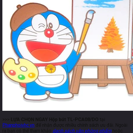
>>>
LỰA CHỌN NGAY Hộp bút TL-PCA08/DO
tại
Phanphoivhc.vn
để nhận được nhiều chính sách ưu đãi. Ngoài
ra bạn có thể tham khảo
danh sách văn phòng phẩm
hoặc