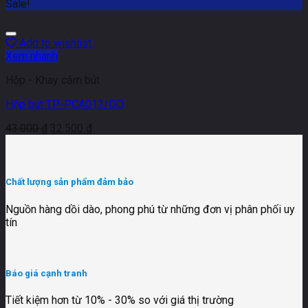
Sale!
Add to wishlist
Xem nhanh
Hộp - Khay cắm bút
Hộp bút TP-PCA012/DO
43.000
₫
32.500
₫
Chất lượng sản phẩm đảm bảo
Nguồn hàng dồi dào, phong phú từ những đơn vị phân phối uy
tín
Báo giá cạnh tranh
Tiết kiệm hơn từ 10% - 30% so với giá thị trường