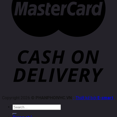
Copyright 2026 ©
PHANPHOIVHC.VN
-
Thiết kế bởi
E-smart
.
,
Search
for: