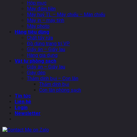
Hộp mực
Máy đếm tiền
Máy huỷ TL – Máy chiếu – Màn chiếu
Máy in – máy tính
Máy photo
Hàng tiêu dùng
Chất tẩy rửa
Đồ dùng trang trí VP
Giấy ăn – Giấy lau
Hàng gia dụng
Vật tư phòng sạch
Giấy ăn – Giấy lau
Giày dép
Thảm dính bụi – Con lăn
Thảm dính bụi
Con lăn phòng sạch
Tin tức
Liên hệ
Login
Newsletter