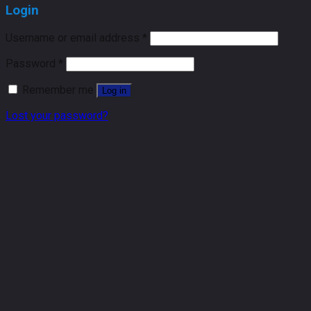
Login
Username or email address
*
Password
*
Remember me
Log in
Lost your password?