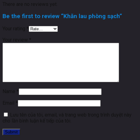
There are no reviews yet.
Be the first to review “Khăn lau phòng sạch”
Your rating
*
Your review
*
Name
*
Email
*
Lưu tên của tôi, email, và trang web trong trình duyệt này
cho lần bình luận kế tiếp của tôi.