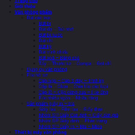
Trang chủ
Giới thiệu
Văn phòng phẩm
Bút các loại
Bút bi
Bút dạ – Bút nhớ
Bút bi nước
Bút chì
Bút ký
Bút trình chiếu
Bút xoá – Băng xoá
Tẩy – Thước kẻ – Compa – Gọt chì
Dụng cụ văn phòng
File hồ sơ
Cặp hộp – Cặp 3 dây – Trình ký
Cặp lá – Clear – Chia file các loại
Cặp lỗ – Cặp càng cua – File ống
File nhiều ngăn – Nhiều tầng
Sản phẩm giấy in – bìa
Giấy fax – Film fax – Giấy than
Nhóm SP Giấy Can Anh – Giấy dán giá
Nhóm SP Giấy dính – Phân trang
Nhóm SP Giấy In – Bìa – Mica
Thiết bị máy văn phòng