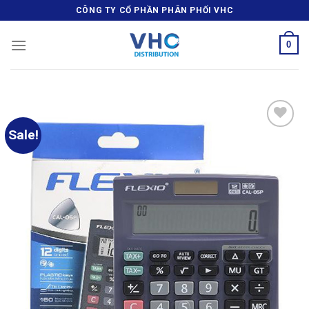
Skip
CÔNG TY CỔ PHẦN PHÂN PHỐI VHC
to
content
0
Sale!
Add
to
wishlist