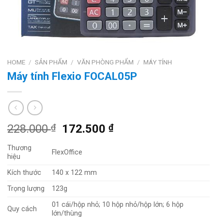
HOME
/
SẢN PHẨM
/
VĂN PHÒNG PHẨM
/
MÁY TÍNH
Máy tính Flexio FOCAL05P
228.000
₫
172.500
₫
Thương
FlexOffice
hiệu
Kích thước
140 x 122 mm
Trọng lượng
123g
01 cái/hộp nhỏ; 10 hộp nhỏ/hộp lớn; 6 hộp
Quy cách
lớn/thùng