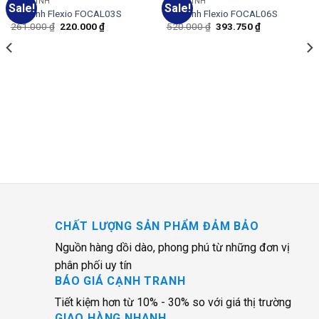
MÁY TÍNH
MÁY TÍNH
Sale!
Sale!
Add
Add
Máy tính Flexio FOCAL03S
Máy tính Flexio FOCAL06S
to
to
261.000
₫
220.000
₫
520.000
₫
393.750
₫
wishlist
wishlist
CHẤT LƯỢNG SẢN PHẨM ĐẢM BẢO
Nguồn hàng dồi dào, phong phú từ những đơn vị
phân phối uy tín
BÁO GIÁ CẠNH TRANH
Tiết kiệm hơn từ 10% - 30% so với giá thị trường
GIAO HÀNG NHANH