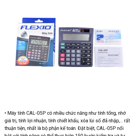
• Máy tính CAL-05P có nhiều chức năng như tính tổng, nhớ
giá trị, tính lợi nhuận, tính chiết khấu, xóa lùi số đã nhập,… rất
thuận tiện, nhất là bộ phận kế toán. Đặt biệt, CAL-05P nổi
bật với tính năng có thể thực hiện 150 bước kiểm tra và tự