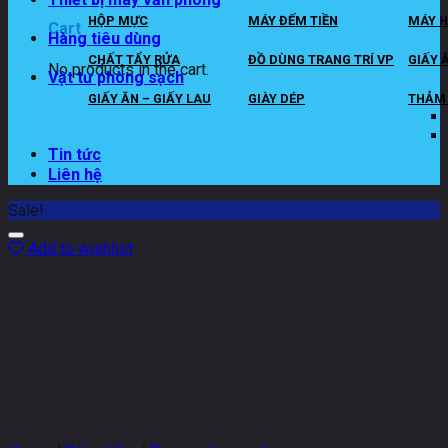
HỘP MỰC
MÁY ĐẾM TIỀN
MÁY H
Cart
Hàng tiêu dùng
CHẤT TẨY RỬA
ĐỒ DÙNG TRANG TRÍ VP
GIẤY 
No products in the cart.
Vật tư phòng sạch
GIẤY ĂN – GIẤY LAU
GIÀY DÉP
THẢM 
Tin tức
Liên hệ
Sale!
Add to wishlist