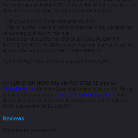
Đặc biệt Sáp nặn Colokit MC-C026 có thể dễ dàng pha trộn với
nhau để tạo ra các màu mới theo mong muốn của bé.
– Sáng tạo hơn với 2 màu mới gold và silver.
– Sáp mịn, mềm, dẻo, không bở, không chai cứng, dễ dàng tạo
hình, không dính tay khi nặn sáp.
– Hoàn toàn không độc hại, đạt chuẩn Châu Âu EN71/3,
EN71/9, Mỹ ASTM D-4236 và quy chuẩn kỹ thuật quốc gia về
an toàn đồ chơi trẻ em QCVN 3 : 2009/BKHCN
Tạo hình Ngôi nhà cổ tích từ sáp nặn Colokit (P.1)
>>>
LỰA CHỌN NGAY Sáp nặn MC-C026 12 màu
tại
Phanphoivhc.vn
để nhận được nhiều chính sách ưu đãi. Ngoài
ra bạn có thể tham khảo
danh sách văn phòng phẩm
hoặc
liên hệ trực tiếp để được tư vấn và nhận báo giá văn phòng
phẩm qua hotline: 0816 660 871
Reviews
There are no reviews yet.