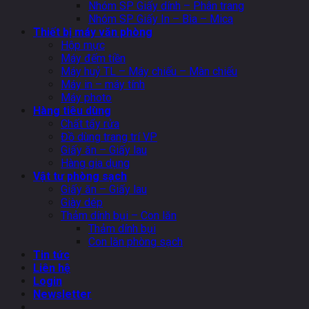
Nhóm SP Giấy dính – Phân trang
Nhóm SP Giấy In – Bìa – Mica
Thiết bị máy văn phòng
Hộp mực
Máy đếm tiền
Máy huỷ TL – Máy chiếu – Màn chiếu
Máy in – máy tính
Máy photo
Hàng tiêu dùng
Chất tẩy rửa
Đồ dùng trang trí VP
Giấy ăn – Giấy lau
Hàng gia dụng
Vật tư phòng sạch
Giấy ăn – Giấy lau
Giày dép
Thảm dính bụi – Con lăn
Thảm dính bụi
Con lăn phòng sạch
Tin tức
Liên hệ
Login
Newsletter