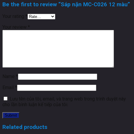
Be the first to review “Sáp nặn MC-C026 12 màu”
Your rating
*
Your review
*
Name
*
Email
*
Lưu tên của tôi, email, và trang web trong trình duyệt này
cho lần bình luận kế tiếp của tôi.
Related products