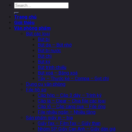
Search
for:
Trang chủ
Giới thiệu
Văn phòng phẩm
Bút các loại
Bút bi
Bút dạ – Bút nhớ
Bút bi nước
Bút chì
Bút ký
Bút trình chiếu
Bút xoá – Băng xoá
Tẩy – Thước kẻ – Compa – Gọt chì
Dụng cụ văn phòng
File hồ sơ
Cặp hộp – Cặp 3 dây – Trình ký
Cặp lá – Clear – Chia file các loại
Cặp lỗ – Cặp càng cua – File ống
File nhiều ngăn – Nhiều tầng
Sản phẩm giấy in – bìa
Giấy fax – Film fax – Giấy than
Nhóm SP Giấy Can Anh – Giấy dán giá