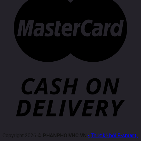
Copyright 2026 ©
PHANPHOIVHC.VN
-
Thiết kế bởi
E-smart
.
,