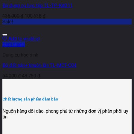
Bộ dụng cụ học tập TL-TP-Kit011
135.000
₫
100.638
₫
Sale!
Add to wishlist
Xem nhanh
Dụng cụ học sinh
Bộ đất nặn+ khuôn lăn TL-MCT-C04
64.000
₫
48.750
₫
Chất lượng sản phẩm đảm bảo
Nguồn hàng dồi dào, phong phú từ những đơn vị phân phối uy
tín