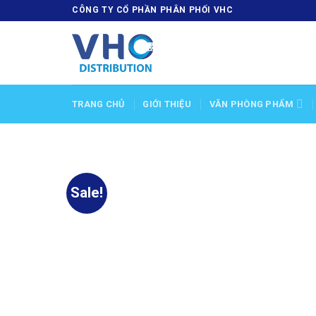
Skip
CÔNG TY CỔ PHẦN PHÂN PHỐI VHC
to
content
TRANG CHỦ
GIỚI THIỆU
VĂN PHÒNG PHẨM
Sale!