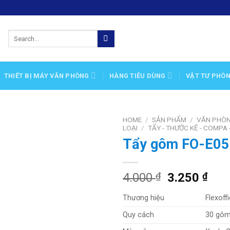
Search
for:
THIẾT BỊ MÁY VĂN PHÒNG
HÀNG TIÊU DÙNG
VẬT TƯ PHÒ
HOME
/
SẢN PHẨM
/
VĂN PHÒ
LOẠI
/
TẨY - THƯỚC KẺ - COMPA 
Tẩy gôm FO-E05
Add
to
wishlist
4.000
₫
3.250
₫
Thương hiệu
Flexoff
Quy cách
30 gô