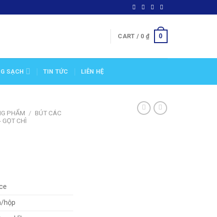
0
CART /
0
₫
NG SẠCH
TIN TỨC
LIÊN HỆ
NG PHẨM
/
BÚT CÁC
- GỌT CHÌ
ice
m/hộp