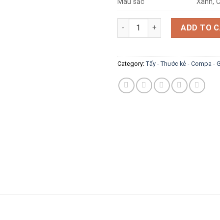
Màu sắc
Xanh, 
Tẩy gôm FO-E05 quantity
ADD TO 
Category:
Tẩy - Thước kẻ - Compa - G