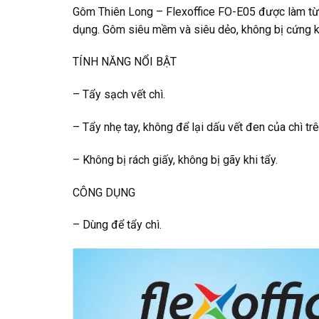
Gôm Thiên Long – Flexoffice FO-E05 được làm từ c
dụng. Gôm siêu mềm và siêu dẻo, không bị cứng kh
TÍNH NĂNG NỔI BẬT
– Tẩy sạch vết chì.
– Tẩy nhẹ tay, không để lại dấu vết đen của chì trê
– Không bị rách giấy, không bị gãy khi tẩy.
CÔNG DỤNG
– Dùng để tẩy chì.