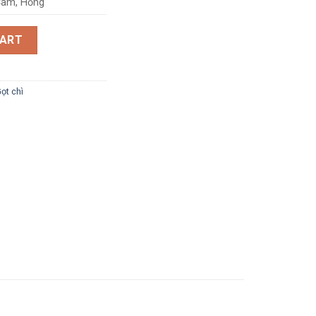
Cam, Hồng
CART
ọt chì