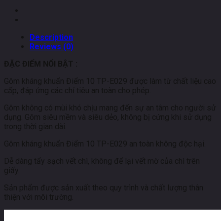
TP-
E029
quantity
Description
Reviews (0)
ĐẶC ĐIỂM NỔI BẬT :
Gôm kháng khuẩn Điểm 10 TP-E029 được làm từ chất liệu cao
cấp, đáp ứng các chỉ tiêu an toàn cho phép.
Gôm không có mùi khó chịu mang đến sự an tâm cho người sử
dụng. Gôm siêu mềm và siêu dẻo, không bị cứng khi sử dụng
trong thời gian dài.
Gôm kháng khuẩn Điểm 10 TP-E029 an toàn không độc hại.
Dễ dàng tẩy sạch vết chì, không để lại vết mờ của chì trên
giấy.
Sản phẩm được sản xuất theo quy trình và chất lượng thân
thiện với môi trường.