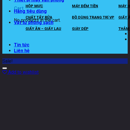
HỘP MỰC
MÁY ĐẾM TIỀN
MÁY H
Cart
Hàng tiêu dùng
CHẤT TẨY RỬA
ĐỒ DÙNG TRANG TRÍ VP
GIẤY 
No products in the cart.
Vật tư phòng sạch
GIẤY ĂN – GIẤY LAU
GIÀY DÉP
THẢM 
Tin tức
Liên hệ
Sale!
Add to wishlist