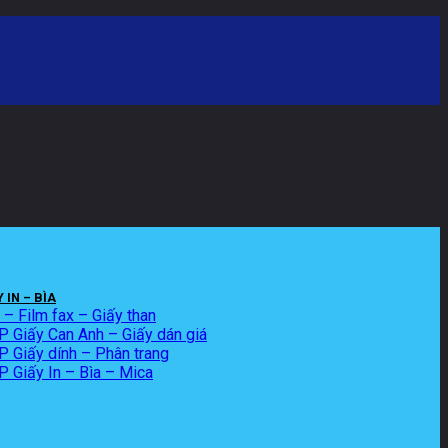
 IN – BÌA
x – Film fax – Giấy than
 Giấy Can Anh – Giấy dán giá
Giấy dính – Phân trang
 Giấy In – Bìa – Mica