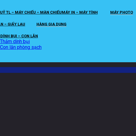
UỶ TL – MÁY CHIẾU – MÀN CHIẾU
MÁY IN – MÁY TÍNH
MÁY PHOTO
ĂN – GIẤY LAU
HÀNG GIA DỤNG
DÍNH BỤI – CON LĂN
Thảm dính bụi
Con lăn phòng sạch