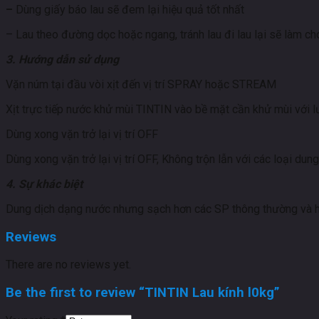
–
Dùng giấy báo lau sẽ đem lại hiệu quả tốt nhất
– Lau theo đường dọc hoặc ngang, tránh lau đi lau lại sẽ làm ch
3. Hướng dẫn sử dụng
Vặn núm tại đầu vòi xịt đến vị trí SPRAY hoặc STREAM
Xịt trực tiếp nước khử mùi TINTIN vào bề mặt cần khử mùi với l
Dùng xong vặn trở lại vị trí OFF
Dùng xong vặn trở lại vị trí OFF, Không trộn lẫn với các loại dun
4. Sự khác biệt
Dung dịch dạng nước nhưng sạch hơn các SP thông thường và h
Reviews
There are no reviews yet.
Be the first to review “TINTIN Lau kính l0kg”