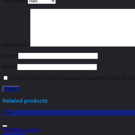
Your rating
*
Your review
*
Name
*
Email
*
Lưu tên của tôi, email, và trang web trong trình duyệt này cho 
Related products
Sale!
Add to wishlist