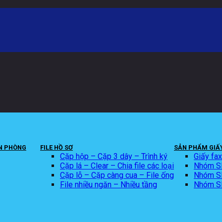
N PHÒNG
FILE HỒ SƠ
SẢN PHẨM GIẤY
Cặp hộp – Cặp 3 dây – Trình ký
Giấy fa
Cặp lá – Clear – Chia file các loại
Nhóm SP
Cặp lỗ – Cặp càng cua – File ống
Nhóm SP 
File nhiều ngăn – Nhiều tầng
Nhóm SP