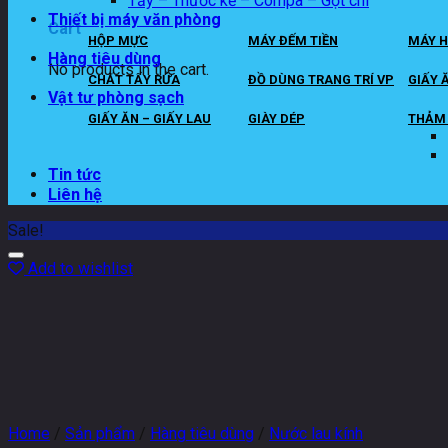
Tẩy – Thước kẻ – Compa – Gọt chì
Thiết bị máy văn phòng
Cart
HỘP MỰC
MÁY ĐẾM TIỀN
MÁY H
Hàng tiêu dùng
No products in the cart.
CHẤT TẨY RỬA
ĐỒ DÙNG TRANG TRÍ VP
GIẤY 
Vật tư phòng sạch
GIẤY ĂN – GIẤY LAU
GIÀY DÉP
THẢM 
Tin tức
Liên hệ
Sale!
Add to wishlist
Home
/
Sản phẩm
/
Hàng tiêu dùng
/
Nước lau kính