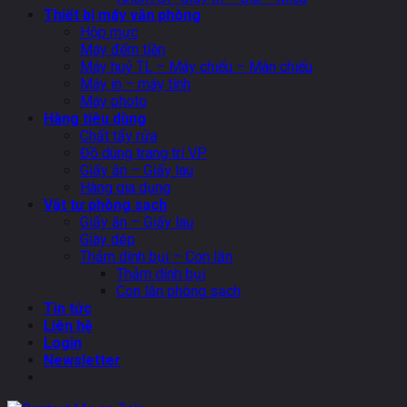
Thiết bị máy văn phòng
Hộp mực
Máy đếm tiền
Máy huỷ TL – Máy chiếu – Màn chiếu
Máy in – máy tính
Máy photo
Hàng tiêu dùng
Chất tẩy rửa
Đồ dùng trang trí VP
Giấy ăn – Giấy lau
Hàng gia dụng
Vật tư phòng sạch
Giấy ăn – Giấy lau
Giày dép
Thảm dính bụi – Con lăn
Thảm dính bụi
Con lăn phòng sạch
Tin tức
Liên hệ
Login
Newsletter