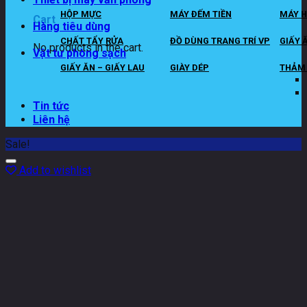
HỘP MỰC
MÁY ĐẾM TIỀN
MÁY H
Cart
Hàng tiêu dùng
CHẤT TẨY RỬA
ĐỒ DÙNG TRANG TRÍ VP
GIẤY 
No products in the cart.
Vật tư phòng sạch
GIẤY ĂN – GIẤY LAU
GIÀY DÉP
THẢM 
Tin tức
Liên hệ
Sale!
Add to wishlist