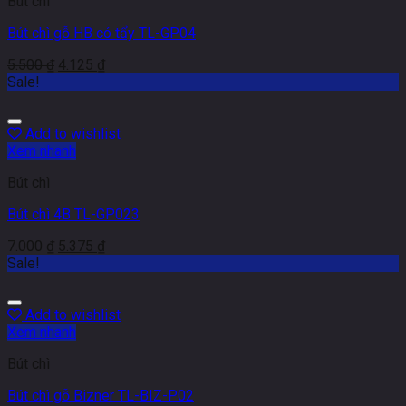
Bút chì
Bút chì gỗ HB có tẩy TL-GP04
5.500
₫
4.125
₫
Sale!
Add to wishlist
Xem nhanh
Bút chì
Bút chì 4B TL-GP023
7.000
₫
5.375
₫
Sale!
Add to wishlist
Xem nhanh
Bút chì
Bút chì gỗ Bizner TL-BIZ-P02