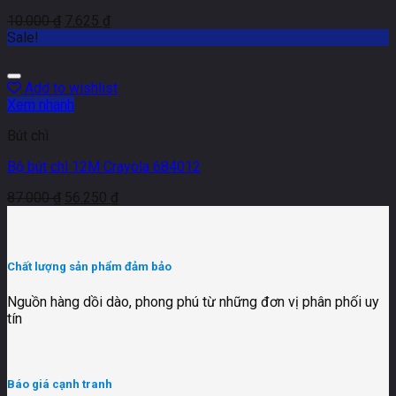
10.000
₫
7.625
₫
Sale!
Add to wishlist
Xem nhanh
Bút chì
Bộ bút chì 12M Crayola 684012
87.000
₫
56.250
₫
Chất lượng sản phẩm đảm bảo
Nguồn hàng dồi dào, phong phú từ những đơn vị phân phối uy
tín
Báo giá cạnh tranh