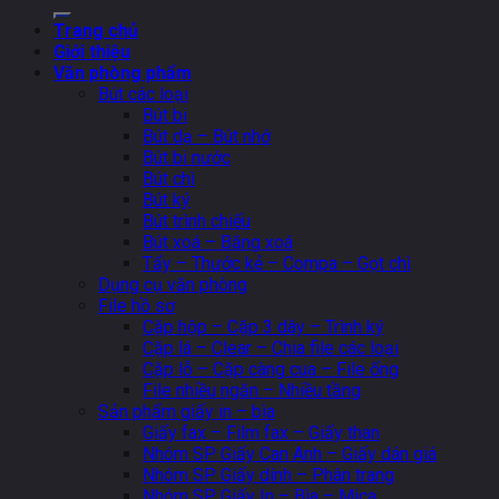
for:
Trang chủ
Giới thiệu
Văn phòng phẩm
Bút các loại
Bút bi
Bút dạ – Bút nhớ
Bút bi nước
Bút chì
Bút ký
Bút trình chiếu
Bút xoá – Băng xoá
Tẩy – Thước kẻ – Compa – Gọt chì
Dụng cụ văn phòng
File hồ sơ
Cặp hộp – Cặp 3 dây – Trình ký
Cặp lá – Clear – Chia file các loại
Cặp lỗ – Cặp càng cua – File ống
File nhiều ngăn – Nhiều tầng
Sản phẩm giấy in – bìa
Giấy fax – Film fax – Giấy than
Nhóm SP Giấy Can Anh – Giấy dán giá
Nhóm SP Giấy dính – Phân trang
Nhóm SP Giấy In – Bìa – Mica