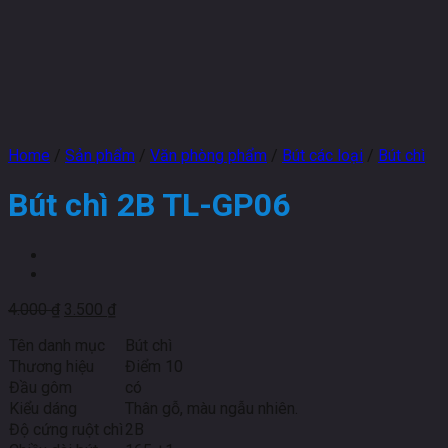
Home
/
Sản phẩm
/
Văn phòng phẩm
/
Bút các loại
/
Bút chì
Bút chì 2B TL-GP06
4.000
₫
3.500
₫
Tên danh mục
Bút chì
Thương hiệu
Điểm 10
Đầu gôm
có
Kiểu dáng
Thân gỗ, màu ngẫu nhiên.
Độ cứng ruột chì
2B