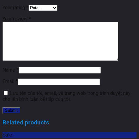
Your rating
*
Your review
*
Name
*
Email
*
Lưu tên của tôi, email, và trang web trong trình duyệt này
cho lần bình luận kế tiếp của tôi.
Related products
Sale!