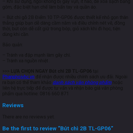
– Khi sử dụng, ngòi không bị gãy vụn, ít hao, dễ xóa sạch bằng
gôm, đặc biệt hạn chế làm bẩn tay và quần áo.
– Bút chì gỗ 2B Điểm 10 TP-GP06 được thiết kế nhỏ gọn thân
thẳng giúp bạn dễ dàng cầm nắm và điều chỉnh nét vẽ, đồng
thời, bút còn dễ cất giữ trong bóp, giỏ xách khi đi học, tiện
dùng khi cần.
Bảo quản:
– Tránh va đập mạnh làm gãy chì.
– Tránh xa nguồn nhiệt .
>>>
LỰA CHỌN NGAY Bút chì 2B TL-GP06
tại
Phanphoivhc.vn
để nhận được nhiều chính sách ưu đãi. Ngoài
ra bạn có thể tham khảo
danh sách văn phòng phẩm
hoặc
liên hệ trực tiếp để được tư vấn và nhận báo giá văn phòng
phẩm qua hotline: 0816 660 871
Reviews
There are no reviews yet.
Be the first to review “Bút chì 2B TL-GP06”