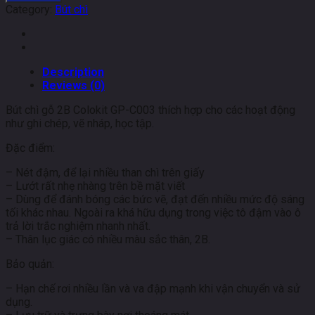
2B
Category:
Bút chì
TL-
GPC003
quantity
Description
Reviews (0)
Bút chì gỗ 2B Colokit GP-C003 thích hợp cho các hoạt động
như ghi chép, vẽ nháp, học tập.
Đặc điểm:
– Nét đậm, để lại nhiều than chì trên giấy
– Lướt rất nhẹ nhàng trên bề mặt viết
– Dùng để đánh bóng các bức vẽ, đạt đến nhiều mức độ sáng
tối khác nhau. Ngoài ra khá hữu dụng trong việc tô đậm vào ô
trả lời trắc nghiệm nhanh nhất.
– Thân lục giác có nhiều màu sắc thân, 2B.
Bảo quản:
– Hạn chế rơi nhiều lần và va đập mạnh khi vận chuyển và sử
dụng.