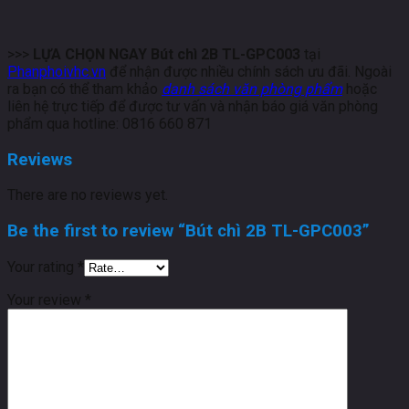
>>>
LỰA CHỌN NGAY Bút chì 2B TL-GPC003
tại
Phanphoivhc.vn
để nhận được nhiều chính sách ưu đãi. Ngoài
ra bạn có thể tham khảo
danh sách văn phòng phẩm
hoặc
liên hệ trực tiếp để được tư vấn và nhận báo giá văn phòng
phẩm qua hotline: 0816 660 871
Reviews
There are no reviews yet.
Be the first to review “Bút chì 2B TL-GPC003”
Your rating
*
Your review
*