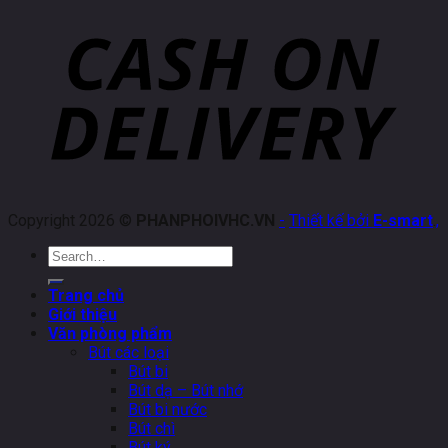
Copyright 2026 ©
PHANPHOIVHC.VN
-
Thiết kế bởi
E-smart
.
,
Search
for:
Trang chủ
Giới thiệu
Văn phòng phẩm
Bút các loại
Bút bi
Bút dạ – Bút nhớ
Bút bi nước
Bút chì
Bút ký