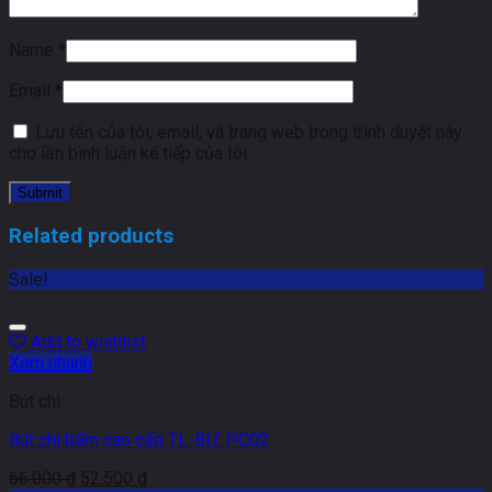
Name
*
Email
*
Lưu tên của tôi, email, và trang web trong trình duyệt này
cho lần bình luận kế tiếp của tôi.
Related products
Sale!
Add to wishlist
Xem nhanh
Bút chì
Bút chì bấm cao cấp TL-BIZ PC02
66.000
₫
52.500
₫