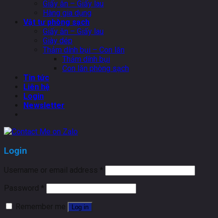
Giấy ăn – Giấy lau
Hàng gia dụng
Vật tư phòng sạch
Giấy ăn – Giấy lau
Giày dép
Thảm dính bụi – Con lăn
Thảm dính bụi
Con lăn phòng sạch
Tin tức
Liên hệ
Login
Newsletter
Login
Username or email address
*
Password
*
Remember me
Log in