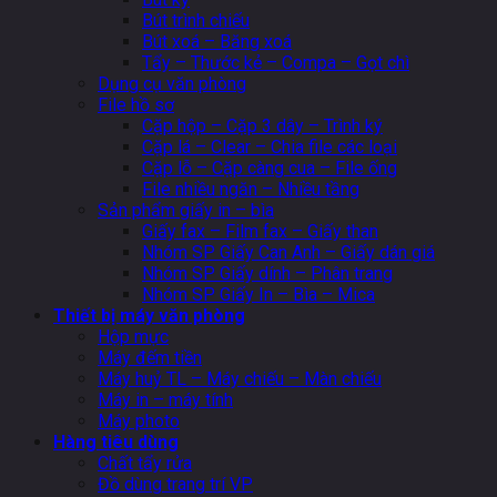
Bút trình chiếu
Bút xoá – Băng xoá
Tẩy – Thước kẻ – Compa – Gọt chì
Dụng cụ văn phòng
File hồ sơ
Cặp hộp – Cặp 3 dây – Trình ký
Cặp lá – Clear – Chia file các loại
Cặp lỗ – Cặp càng cua – File ống
File nhiều ngăn – Nhiều tầng
Sản phẩm giấy in – bìa
Giấy fax – Film fax – Giấy than
Nhóm SP Giấy Can Anh – Giấy dán giá
Nhóm SP Giấy dính – Phân trang
Nhóm SP Giấy In – Bìa – Mica
Thiết bị máy văn phòng
Hộp mực
Máy đếm tiền
Máy huỷ TL – Máy chiếu – Màn chiếu
Máy in – máy tính
Máy photo
Hàng tiêu dùng
Chất tẩy rửa
Đồ dùng trang trí VP