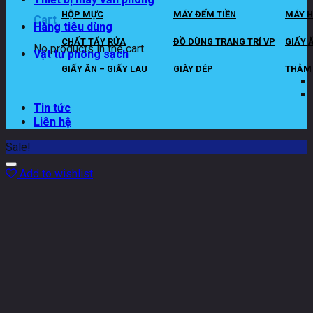
HỘP MỰC
MÁY ĐẾM TIỀN
MÁY H
Cart
Hàng tiêu dùng
CHẤT TẨY RỬA
ĐỒ DÙNG TRANG TRÍ VP
GIẤY 
No products in the cart.
Vật tư phòng sạch
GIẤY ĂN – GIẤY LAU
GIÀY DÉP
THẢM 
Tin tức
Liên hệ
Sale!
Add to wishlist