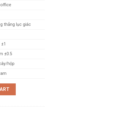
xoffice
g thẳng lục giác
 ±1
m ±0.5
cây/hộp
ram
y
CART