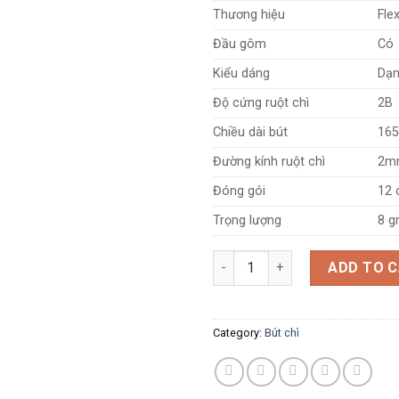
Thương hiệu
Fle
Đầu gôm
Có
Kiểu dáng
Dạn
Độ cứng ruột chì
2B
Chiều dài bút
165
Đường kính ruột chì
2m
Đóng gói
12 
Trọng lượng
8 g
Bút chì gỗ 2B FO-GP02 quantit
ADD TO 
Category:
Bút chì