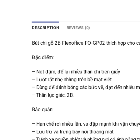
DESCRIPTION
REVIEWS (0)
Bút chì gỗ 2B Flexoffice FO-GP02 thích hợp cho cá
Đặc điểm:
– Nét đậm, để lại nhiều than chì trên giấy
– Lướt rất nhẹ nhàng trên bề mặt viết
– Dùng để đánh bóng các bức vẽ, đạt đến nhiều mức
– Thân lục giác, 2B.
Bảo quản:
– Hạn chế rơi nhiều lần, va đập mạnh khi vận chuy
– Lưu trữ và trưng bày nơi thoáng mát.
– Tránh xa nguồn nhiệt và những nơi có ánh nắng tr