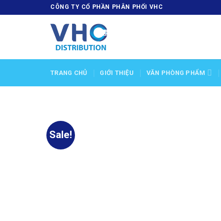
Skip
CÔNG TY CỔ PHẦN PHÂN PHỐI VHC
to
content
TRANG CHỦ
GIỚI THIỆU
VĂN PHÒNG PHẨM
Sale!