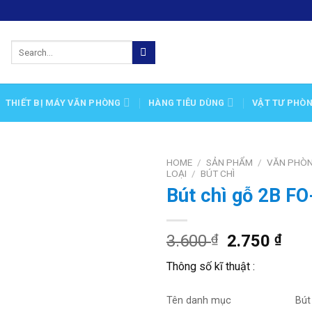
Search
for:
THIẾT BỊ MÁY VĂN PHÒNG
HÀNG TIÊU DÙNG
VẬT TƯ PHÒ
HOME
/
SẢN PHẨM
/
VĂN PHÒ
LOẠI
/
BÚT CHÌ
Bút chì gỗ 2B F
Add
to
wishlist
3.600
₫
2.750
₫
Thông số kĩ thuật :
Tên danh mục
Bút