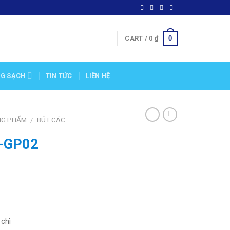
0
CART /
0
₫
NG SẠCH
TIN TỨC
LIÊN HỆ
NG PHẨM
/
BÚT CÁC
O-GP02
 chì