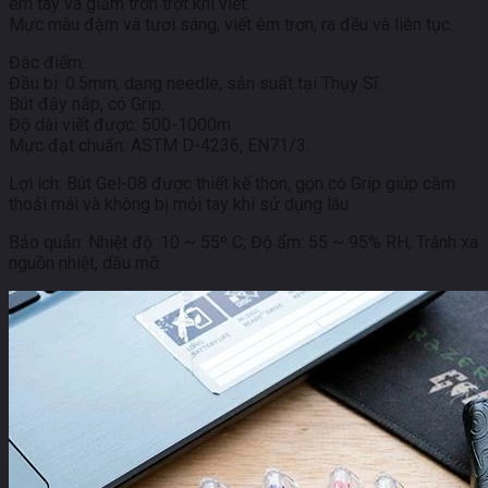
êm tay và giảm trơn trợt khi viết.
Mực màu đậm và tươi sáng, viết êm trơn, ra đều và liên tục.
Đặc điểm:
Đầu bi: 0.5mm, dạng needle, sản suất tại Thụy Sĩ.
Bút đậy nắp, có Grip.
Độ dài viết được: 500-1000m.
Mực đạt chuẩn: ASTM D-4236, EN71/3.
Lợi ích: Bút Gel-08 được thiết kế thon, gọn có Grip giúp cầm
thoải mái và không bị mỏi tay khi sử dụng lâu
Bảo quản: Nhiệt độ: 10 ~ 55º C; Độ ẩm: 55 ~ 95% RH; Tránh xa
nguồn nhiệt, dầu mỡ.