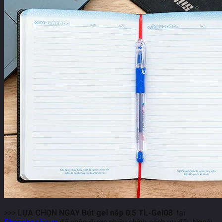
>>>
LỰA CHỌN NGAY Bút gel nắp 0.5 TL-Gel08
tại