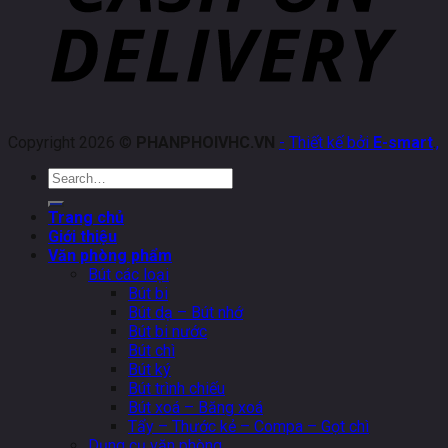
Copyright 2026 ©
PHANPHOIVHC.VN
-
Thiết kế bởi
E-smart
.
,
Search
for:
Trang chủ
Giới thiệu
Văn phòng phẩm
Bút các loại
Bút bi
Bút dạ – Bút nhớ
Bút bi nước
Bút chì
Bút ký
Bút trình chiếu
Bút xoá – Băng xoá
Tẩy – Thước kẻ – Compa – Gọt chì
Dụng cụ văn phòng