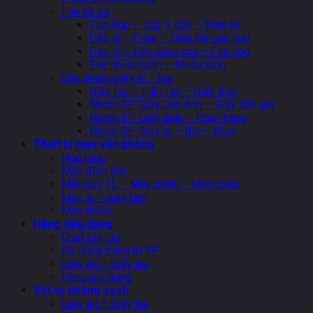
File hồ sơ
Cặp hộp – Cặp 3 dây – Trình ký
Cặp lá – Clear – Chia file các loại
Cặp lỗ – Cặp càng cua – File ống
File nhiều ngăn – Nhiều tầng
Sản phẩm giấy in – bìa
Giấy fax – Film fax – Giấy than
Nhóm SP Giấy Can Anh – Giấy dán giá
Nhóm SP Giấy dính – Phân trang
Nhóm SP Giấy In – Bìa – Mica
Thiết bị máy văn phòng
Hộp mực
Máy đếm tiền
Máy huỷ TL – Máy chiếu – Màn chiếu
Máy in – máy tính
Máy photo
Hàng tiêu dùng
Chất tẩy rửa
Đồ dùng trang trí VP
Giấy ăn – Giấy lau
Hàng gia dụng
Vật tư phòng sạch
Giấy ăn – Giấy lau