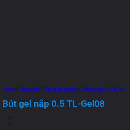
Home
/
Sản phẩm
/
Văn phòng phẩm
/
Bút các loại
/
Bút Gel
Bút gel nắp 0.5 TL-Gel08