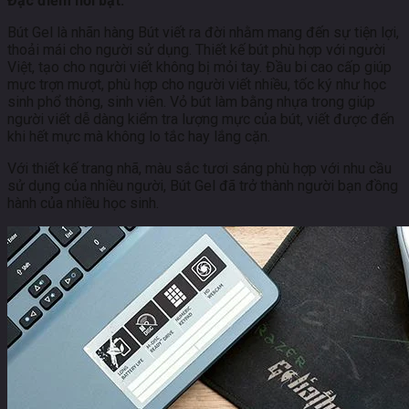
Đặc điểm nổi bật:
Bút Gel là nhãn hàng Bút viết ra đời nhằm mang đến sự tiện lợi,
thoải mái cho người sử dụng. Thiết kế bút phù hợp với người
Việt, tạo cho người viết không bị mỏi tay. Đầu bi cao cấp giúp
mực trợn mượt, phù hợp cho người viết nhiều, tốc ký như học
sinh phổ thông, sinh viên. Vỏ bút làm bằng nhựa trong giúp
người viết dễ dàng kiểm tra lượng mực của bút, viết được đến
khi hết mực mà không lo tắc hay lắng cặn.
Với thiết kế trang nhã, màu sắc tươi sáng phù hợp với nhu cầu
sử dụng của nhiều người, Bút Gel đã trở thành người bạn đồng
hành của nhiều học sinh.