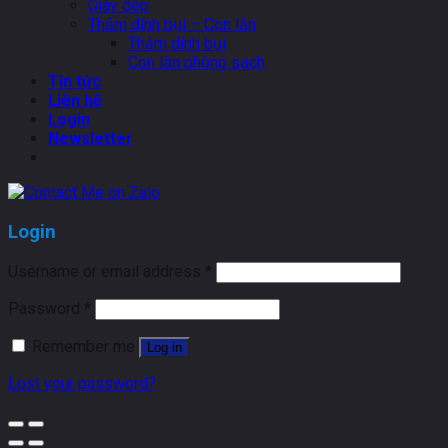
Giày dép
Thảm dính bụi – Con lăn
Thảm dính bụi
Con lăn phòng sạch
Tin tức
Liên hệ
Login
Newsletter
Login
Username or email address
*
Password
*
Remember me
Log in
Lost your password?