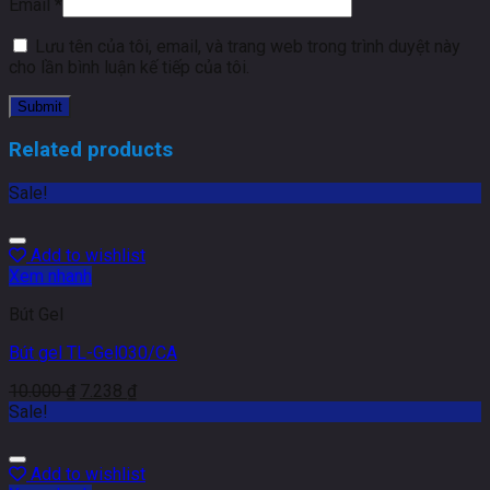
Email
*
Lưu tên của tôi, email, và trang web trong trình duyệt này
cho lần bình luận kế tiếp của tôi.
Related products
Sale!
Add to wishlist
Xem nhanh
Bút Gel
Bút gel TL-Gel030/CA
10.000
₫
7.238
₫
Sale!
Add to wishlist