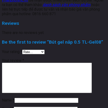
Phanphoivhc.vn
để nhận được nhiều chính sách ưu đãi. Ngoài
ra bạn có thể tham khảo
danh sách văn phòng phẩm
hoặc
liên hệ trực tiếp để được tư vấn và nhận báo giá văn phòng
phẩm qua hotline: 0816 660 871
Reviews
There are no reviews yet.
Be the first to review “Bút gel nắp 0.5 TL-Gel08”
Your rating
*
Your review
*
Name
*