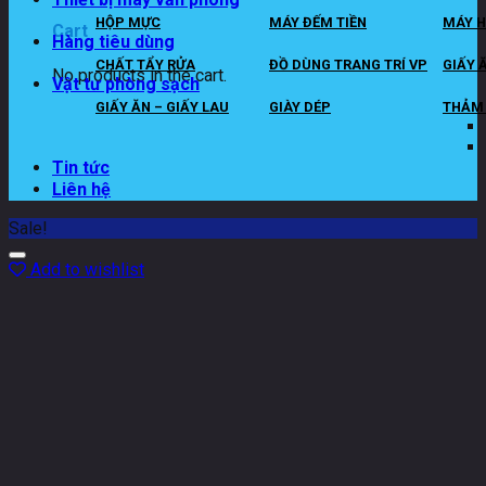
HỘP MỰC
MÁY ĐẾM TIỀN
MÁY H
Cart
Hàng tiêu dùng
CHẤT TẨY RỬA
ĐỒ DÙNG TRANG TRÍ VP
GIẤY 
No products in the cart.
Vật tư phòng sạch
GIẤY ĂN – GIẤY LAU
GIÀY DÉP
THẢM 
Tin tức
Liên hệ
Sale!
Add to wishlist