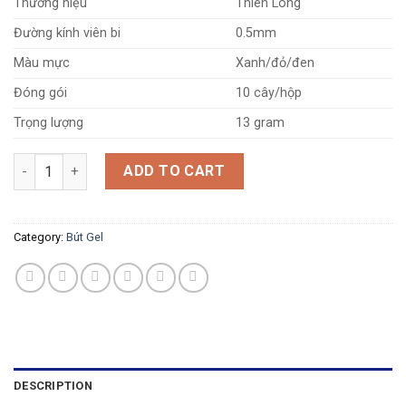
Thương hiệu
Thiên Long
Đường kính viên bi
0.5mm
Màu mực
Xanh/đỏ/đen
Đóng gói
10 cây/hộp
Trọng lượng
13 gram
Bút gel TL-029 quantity
ADD TO CART
Category:
Bút Gel
DESCRIPTION