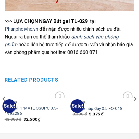
>>>
LỰA CHỌN NGAY Bút gel TL-029
tại
Phanphoivhc.vn
để nhận được nhiều chính sách ưu đãi.
Ngoài ra bạn có thể tham khảo
danh sách văn phòng
phẩm
hoặc liên hệ trực tiếp để được tư vấn và nhận báo giá
văn phòng phẩm qua hotline: 0816 660 871
RELATED PRODUCTS
BÚT GEL
BÚT GEL
Sale!
Sale!
Add
Add
Bút Gel PPMATE OSUPC 0.5-
Bút Gel nắp đậy 0.5 FO-018
to
to
1992286
8.300
₫
5.375
₫
wishlist
wishlist
43.000
₫
32.500
₫