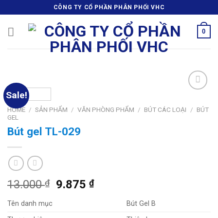
Skip
CÔNG TY CỔ PHẦN PHÂN PHỐI VHC
to
content
0
Sale!
Add
to
HOME
/
SẢN PHẨM
/
VĂN PHÒNG PHẨM
/
BÚT CÁC LOẠI
/
BÚT
wishlist
GEL
Bút gel TL-029
13.000
₫
9.875
₫
Tên danh mục
Bút Gel B