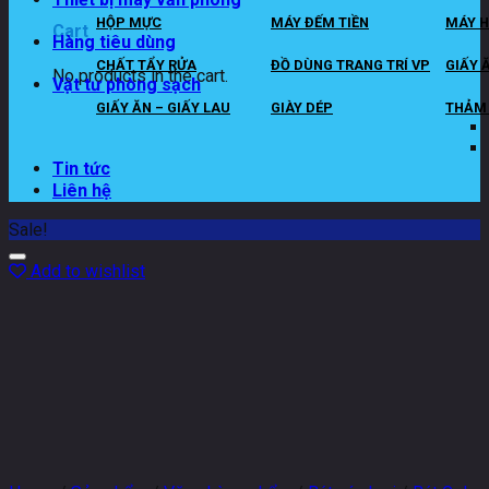
HỘP MỰC
MÁY ĐẾM TIỀN
MÁY H
Cart
Hàng tiêu dùng
CHẤT TẨY RỬA
ĐỒ DÙNG TRANG TRÍ VP
GIẤY 
No products in the cart.
Vật tư phòng sạch
GIẤY ĂN – GIẤY LAU
GIÀY DÉP
THẢM 
Tin tức
Liên hệ
Sale!
Add to wishlist