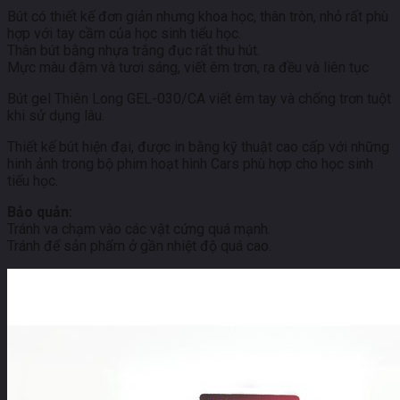
Bút có thiết kế đơn giản nhưng khoa học, thân tròn, nhỏ rất phù
hợp với tay cầm của học sinh tiểu học.
Thân bút bằng nhựa trắng đục rất thu hút.
Mực màu đậm và tươi sáng, viết êm trơn, ra đều và liên tục
Bút gel Thiên Long GEL-030/CA viết êm tay và chống trơn tuột
khi sử dụng lâu.
Thiết kế bút hiện đại, được in bằng kỹ thuật cao cấp với những
hinh ảnh trong bộ phim hoạt hình Cars phù hợp cho học sinh
tiểu học.
Bảo quản:
Tránh va chạm vào các vật cứng quá mạnh.
Tránh để sản phẩm ở gần nhiệt độ quá cao.