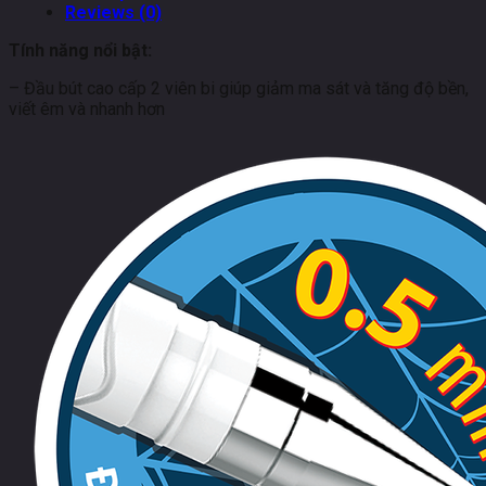
Reviews (0)
Tính năng nổi bật:
– Đầu bút cao cấp 2 viên bi giúp giảm ma sát và tăng độ bền,
viết êm và nhanh hơn