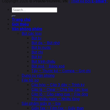
Copyright 2026 ©
PHANPHOIVHC.VN
-
Thiết kế bởi
E-smart
.
,
Search
for:
Trang chủ
Giới thiệu
Văn phòng phẩm
Bút các loại
Bút bi
Bút dạ – Bút nhớ
Bút bi nước
Bút chì
Bút ký
Bút trình chiếu
Bút xoá – Băng xoá
Tẩy – Thước kẻ – Compa – Gọt chì
Dụng cụ văn phòng
File hồ sơ
Cặp hộp – Cặp 3 dây – Trình ký
Cặp lá – Clear – Chia file các loại
Cặp lỗ – Cặp càng cua – File ống
File nhiều ngăn – Nhiều tầng
Sản phẩm giấy in – bìa
Giấy fax – Film fax – Giấy than