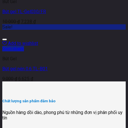
Bút Gel
Bút gel TL-Gel030/FR
10.000
₫
7.238
₫
Sale!
Add to wishlist
Xem nhanh
Bút Gel
Bút gel nén 0.6 TL-B01
9.000
₫
6.625
₫
Chất lượng sản phẩm đảm bảo
Nguồn hàng dồi dào, phong phú từ những đơn vị phân phối uy
tín