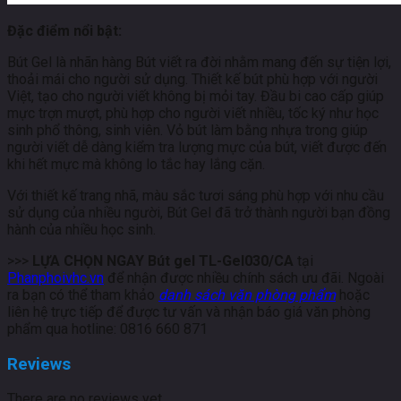
Đặc điểm nổi bật:
Bút Gel là nhãn hàng Bút viết ra đời nhằm mang đến sự tiện lợi,
thoải mái cho người sử dụng. Thiết kế bút phù hợp với người
Việt, tạo cho người viết không bị mỏi tay. Đầu bi cao cấp giúp
mực trợn mượt, phù hợp cho người viết nhiều, tốc ký như học
sinh phổ thông, sinh viên. Vỏ bút làm bằng nhựa trong giúp
người viết dễ dàng kiểm tra lượng mực của bút, viết được đến
khi hết mực mà không lo tắc hay lắng cặn.
Với thiết kế trang nhã, màu sắc tươi sáng phù hợp với nhu cầu
sử dụng của nhiều người, Bút Gel đã trở thành người bạn đồng
hành của nhiều học sinh.
>>>
LỰA CHỌN NGAY Bút gel TL-Gel030/CA
tại
Phanphoivhc.vn
để nhận được nhiều chính sách ưu đãi. Ngoài
ra bạn có thể tham khảo
danh sách văn phòng phẩm
hoặc
liên hệ trực tiếp để được tư vấn và nhận báo giá văn phòng
phẩm qua hotline: 0816 660 871
Reviews
There are no reviews yet.