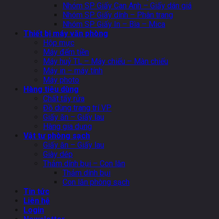
Nhóm SP Giấy Can Anh – Giấy dán giá
Nhóm SP Giấy dính – Phân trang
Nhóm SP Giấy In – Bìa – Mica
Thiết bị máy văn phòng
Hộp mực
Máy đếm tiền
Máy huỷ TL – Máy chiếu – Màn chiếu
Máy in – máy tính
Máy photo
Hàng tiêu dùng
Chất tẩy rửa
Đồ dùng trang trí VP
Giấy ăn – Giấy lau
Hàng gia dụng
Vật tư phòng sạch
Giấy ăn – Giấy lau
Giày dép
Thảm dính bụi – Con lăn
Thảm dính bụi
Con lăn phòng sạch
Tin tức
Liên hệ
Login