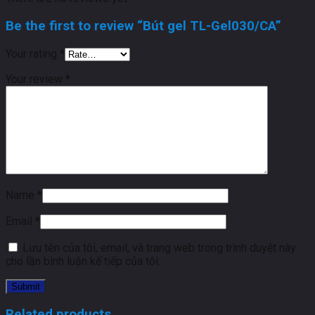
Be the first to review “Bút gel TL-Gel030/CA”
Your rating
*
Your review
*
Name
*
Email
*
Lưu tên của tôi, email, và trang web trong trình duyệt này
cho lần bình luận kế tiếp của tôi.
Related products