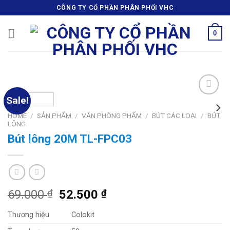
Skip
CÔNG TY CỔ PHẦN PHÂN PHỐI VHC
to
content
0
Sale!
Add
to
HOME
/
SẢN PHẨM
/
VĂN PHÒNG PHẨM
/
BÚT CÁC LOẠI
/
BÚT
wishlist
LÔNG
Bút lông 20M TL-FPC03
69.000
₫
52.500
₫
Thương hiệu
Colokit