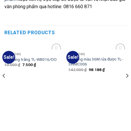
văn phòng phẩm qua hotline: 0816 660 871
RELATED PRODUCTS
BÚT LÔNG
BÚT LÔNG
Sale!
Sale!
Add
Add
Bút lông màu 36M rửa được TL-
Bút bảng trắng TL-WB016/DO
to
to
SWMC006
10.000
₫
7.500
₫
wishlist
wishlist
142.000
₫
98.188
₫