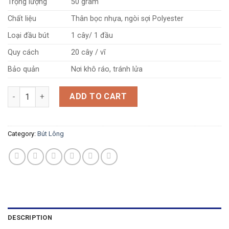
Trọng lượng
50 gram
Chất liệu
Thân bọc nhựa, ngòi sợi Polyester
Loại đầu bút
1 cây/ 1 đầu
Quy cách
20 cây / vĩ
Bảo quản
Nơi khô ráo, tránh lửa
Bút lông 20M TL-FPC03 quantity
ADD TO CART
Category:
Bút Lông
DESCRIPTION