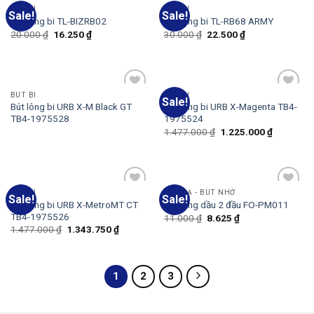
BÚT BI
BÚT BI
Sale!
Sale!
Add
Add
Bút lông bi TL-BIZRB02
Bút lông bi TL-RB68 ARMY
to
to
20.000
₫
16.250
₫
30.000
₫
22.500
₫
wishlist
wishlist
BÚT BI
BÚT BI
Sale!
Add
Add
Bút lông bi URB X-M Black GT
Bút lông bi URB X-Magenta TB4-
to
to
TB4-1975528
1975524
wishlist
wishlist
1.477.000
₫
1.225.000
₫
BÚT BI
BÚT DẠ - BÚT NHỚ
Sale!
Sale!
Add
Add
Bút lông bi URB X-MetroMT CT
Bút lông dầu 2 đầu FO-PM011
to
to
TB4-1975526
11.000
₫
8.625
₫
wishlist
wishlist
1.477.000
₫
1.343.750
₫
1
2
3