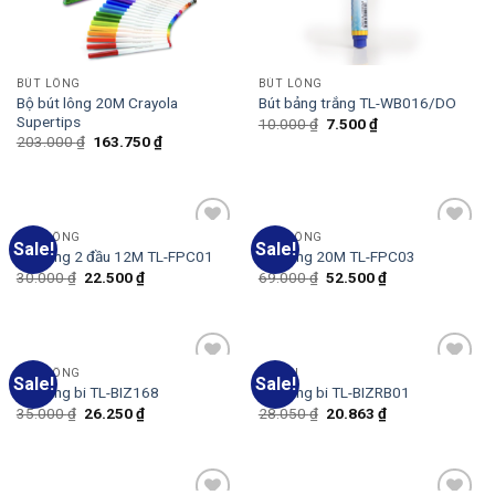
BÚT LÔNG
BÚT LÔNG
Bộ bút lông 20M Crayola
Bút bảng trắng TL-WB016/DO
Supertips
10.000
₫
7.500
₫
203.000
₫
163.750
₫
BÚT LÔNG
BÚT LÔNG
Sale!
Sale!
Add
Add
Bút lông 2 đầu 12M TL-FPC01
Bút lông 20M TL-FPC03
to
to
30.000
₫
22.500
₫
69.000
₫
52.500
₫
wishlist
wishlist
BÚT LÔNG
BÚT BI
Sale!
Sale!
Add
Add
Bút lông bi TL-BIZ168
Bút lông bi TL-BIZRB01
to
to
35.000
₫
26.250
₫
28.050
₫
20.863
₫
wishlist
wishlist