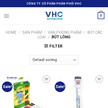
Skip
CÔNG TY CỔ PHẦN PHÂN PHỐI VHC
to
content
0
HOME
/
SẢN PHẨM
/
VĂN PHÒNG PHẨM
/
BÚT CÁC
LOẠI
/
BÚT LÔNG
FILTER
Sale!
Sale!
Add
Add
to
to
wishlist
wishlist