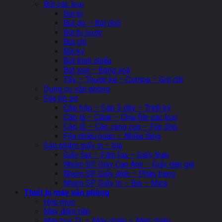
Bút các loại
Bút bi
Bút dạ – Bút nhớ
Bút bi nước
Bút chì
Bút ký
Bút trình chiếu
Bút xoá – Băng xoá
Tẩy – Thước kẻ – Compa – Gọt chì
Dụng cụ văn phòng
File hồ sơ
Cặp hộp – Cặp 3 dây – Trình ký
Cặp lá – Clear – Chia file các loại
Cặp lỗ – Cặp càng cua – File ống
File nhiều ngăn – Nhiều tầng
Sản phẩm giấy in – bìa
Giấy fax – Film fax – Giấy than
Nhóm SP Giấy Can Anh – Giấy dán giá
Nhóm SP Giấy dính – Phân trang
Nhóm SP Giấy In – Bìa – Mica
Thiết bị máy văn phòng
Hộp mực
Máy đếm tiền
Máy huỷ TL – Máy chiếu – Màn chiếu