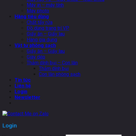
Máy in – máy tính
Máy photo
Hàng tiêu dùng
Chất tẩy rửa
Đồ dùng trang trí VP
Giấy ăn – Giấy lau
Hàng gia dụng
Vật tư phòng sạch
Giấy ăn – Giấy lau
Giày dép
Thảm dính bụi – Con lăn
Thảm dính bụi
Con lăn phòng sạch
Tin tức
Liên hệ
Login
Newsletter
Login