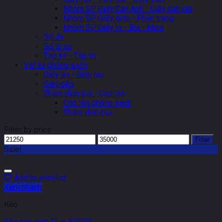
Nhóm SP Giấy Can Anh - Giấy dán giá
Nhóm SP Giấy dính - Phân trang
Nhóm SP Giấy In - Bìa - Mica
Sổ da
Sổ lò xo
Tập kẻ - Tập tô
Vật tư phòng sạch
Giấy ăn - Giấy lau
Giày dép
Thảm dính bụi - Con lăn
Con lăn phòng sạch
Thảm dính bụi
Filter by price
Filter
Sale!
Add to wishlist
Xem nhanh
Kéo
Kéo học sinh TL – SCC03