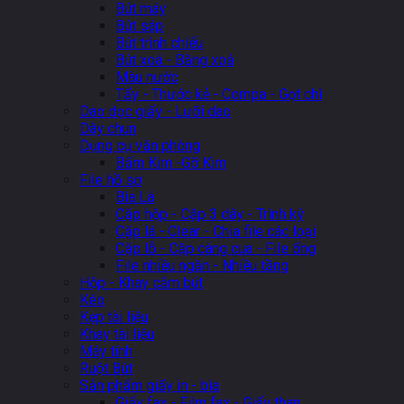
Bút máy
Bút sáp
Bút trình chiếu
Bút xoá - Băng xoá
Màu nước
Tẩy - Thước kẻ - Compa - Gọt chì
Dao dọc giấy - Lưỡi dao
Dây chun
Dụng cụ văn phòng
Bấm Kim -Gỡ Kim
File hồ sơ
Bìa Lá
Cặp hộp - Cặp 3 dây - Trình ký
Cặp lá - Clear - Chia file các loại
Cặp lỗ - Cặp càng cua - File ống
File nhiều ngăn - Nhiều tầng
Hộp - Khay cắm bút
Kéo
Kẹp tài liệu
Khay tài liệu
Máy tính
Ruột Bút
Sản phẩm giấy in - bìa
Giấy fax - Film fax - Giấy than