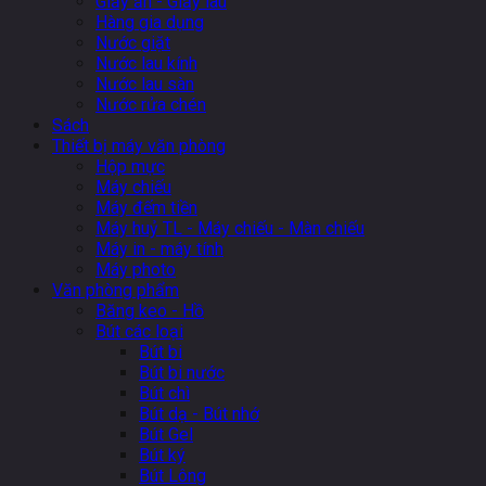
Giấy ăn - Giấy lau
Hàng gia dụng
Nước giặt
Nước lau kính
Nước lau sàn
Nước rửa chén
Sách
Thiết bị máy văn phòng
Hộp mực
Máy chiếu
Máy đếm tiền
Máy huỷ TL - Máy chiếu - Màn chiếu
Máy in - máy tính
Máy photo
Văn phòng phẩm
Băng keo - Hồ
Bút các loại
Bút bi
Bút bi nước
Bút chì
Bút dạ - Bút nhớ
Bút Gel
Bút ký
Bút Lông