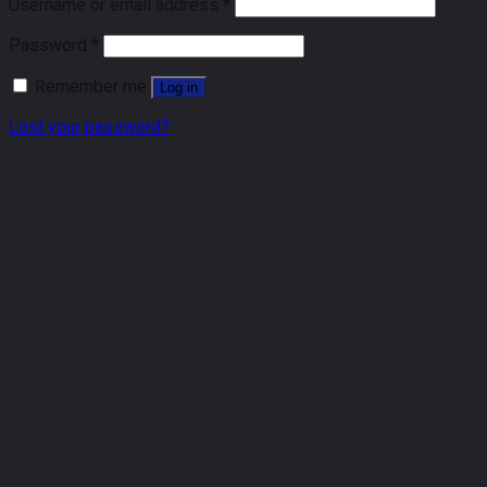
Username or email address
*
Password
*
Remember me
Log in
Lost your password?