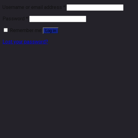
Username or email address
*
Password
*
Remember me
Log in
Lost your password?