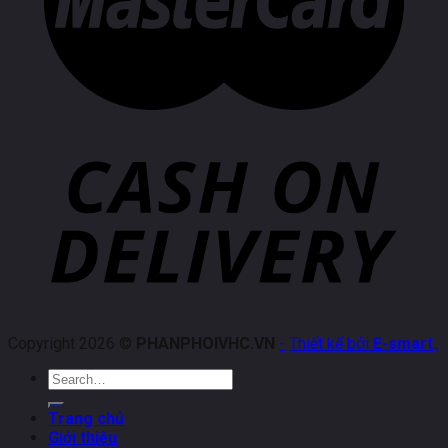
Copyright 2026 ©
PHANPHOIVHC.VN
-
Thiết kế bởi
E-smart
.
,
Search
for:
Trang chủ
Giới thiệu