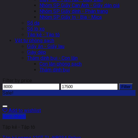
Nhóm SP Giấy Can Anh - Giấy dán giá
Nhóm SP Giấy dính - Phân trang
Nhóm SP Giấy In - Bìa - Mica
Sổ da
Sổ lò xo
Tập kẻ - Tập tô
Vật tư phòng sạch
Giấy ăn - Giấy lau
Giày dép
Thảm dính bụi - Con lăn
Con lăn phòng sạch
Thảm dính bụi
Filter by price
Filter
Sale!
Add to wishlist
Xem nhanh
Tập kẻ - Tập tô
Tập kẻ ngang 120T TL-NB034 Enlivo