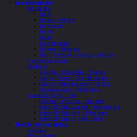
Văn phòng phẩm
Bút các loại
Bút bi
Bút dạ – Bút nhớ
Bút bi nước
Bút chì
Bút ký
Bút trình chiếu
Bút xoá – Băng xoá
Tẩy – Thước kẻ – Compa – Gọt chì
Dụng cụ văn phòng
File hồ sơ
Cặp hộp – Cặp 3 dây – Trình ký
Cặp lá – Clear – Chia file các loại
Cặp lỗ – Cặp càng cua – File ống
File nhiều ngăn – Nhiều tầng
Sản phẩm giấy in – bìa
Giấy fax – Film fax – Giấy than
Nhóm SP Giấy Can Anh – Giấy dán giá
Nhóm SP Giấy dính – Phân trang
Nhóm SP Giấy In – Bìa – Mica
Thiết bị máy văn phòng
Hộp mực
Máy đếm tiền