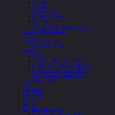
Bút máy
Bút sáp
Bút trình chiếu
Bút xoá - Băng xoá
Màu nước
Tẩy - Thước kẻ - Compa - Gọt chì
Dao dọc giấy - Lưỡi dao
Dây chun
Dụng cụ văn phòng
Bấm Kim -Gỡ Kim
File hồ sơ
Bìa Lá
Cặp hộp - Cặp 3 dây - Trình ký
Cặp lá - Clear - Chia file các loại
Cặp lỗ - Cặp càng cua - File ống
File nhiều ngăn - Nhiều tầng
Hộp - Khay cắm bút
Kéo
Kẹp tài liệu
Khay tài liệu
Máy tính
Ruột Bút
Sản phẩm giấy in - bìa
Giấy fax - Film fax - Giấy than