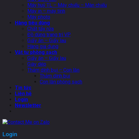
Máy huỷ TL – Máy chiếu – Màn chiếu
Máy in – máy tính
Máy photo
Hàng tiêu dùng
Chất tẩy rửa
Đồ dùng trang trí VP
Giấy ăn – Giấy lau
Hàng gia dụng
Vật tư phòng sạch
Giấy ăn – Giấy lau
Giày dép
Thảm dính bụi – Con lăn
Thảm dính bụi
Con lăn phòng sạch
Tin tức
Liên hệ
Login
Newsletter
Login