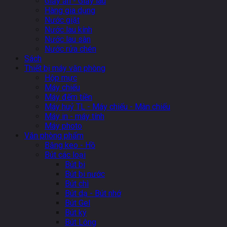
Giấy ăn - Giấy lau
Hàng gia dụng
Nước giặt
Nước lau kính
Nước lau sàn
Nước rửa chén
Sách
Thiết bị máy văn phòng
Hộp mực
Máy chiếu
Máy đếm tiền
Máy huỷ TL - Máy chiếu - Màn chiếu
Máy in - máy tính
Máy photo
Văn phòng phẩm
Băng keo - Hồ
Bút các loại
Bút bi
Bút bi nước
Bút chì
Bút dạ - Bút nhớ
Bút Gel
Bút ký
Bút Lông