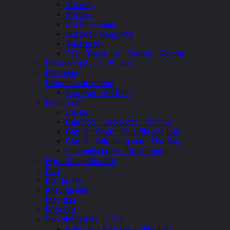
Bút máy
Bút sáp
Bút trình chiếu
Bút xoá - Băng xoá
Màu nước
Tẩy - Thước kẻ - Compa - Gọt chì
Dao dọc giấy - Lưỡi dao
Dây chun
Dụng cụ văn phòng
Bấm Kim -Gỡ Kim
File hồ sơ
Bìa Lá
Cặp hộp - Cặp 3 dây - Trình ký
Cặp lá - Clear - Chia file các loại
Cặp lỗ - Cặp càng cua - File ống
File nhiều ngăn - Nhiều tầng
Hộp - Khay cắm bút
Kéo
Kẹp tài liệu
Khay tài liệu
Máy tính
Ruột Bút
Sản phẩm giấy in - bìa
Giấy fax - Film fax - Giấy than