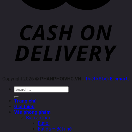
Copyright 2026 ©
PHANPHOIVHC.VN
-
Thiết kế bởi
E-smart
.
,
Search
for:
Trang chủ
Giới thiệu
Văn phòng phẩm
Bút các loại
Bút bi
Bút dạ – Bút nhớ