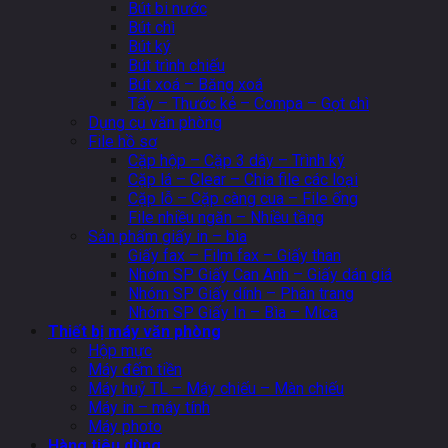
Bút bi nước
Bút chì
Bút ký
Bút trình chiếu
Bút xoá – Băng xoá
Tẩy – Thước kẻ – Compa – Gọt chì
Dụng cụ văn phòng
File hồ sơ
Cặp hộp – Cặp 3 dây – Trình ký
Cặp lá – Clear – Chia file các loại
Cặp lỗ – Cặp càng cua – File ống
File nhiều ngăn – Nhiều tầng
Sản phẩm giấy in – bìa
Giấy fax – Film fax – Giấy than
Nhóm SP Giấy Can Anh – Giấy dán giá
Nhóm SP Giấy dính – Phân trang
Nhóm SP Giấy In – Bìa – Mica
Thiết bị máy văn phòng
Hộp mực
Máy đếm tiền
Máy huỷ TL – Máy chiếu – Màn chiếu
Máy in – máy tính
Máy photo
Hàng tiêu dùng