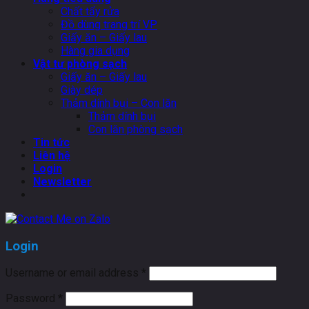
Chất tẩy rửa
Đồ dùng trang trí VP
Giấy ăn – Giấy lau
Hàng gia dụng
Vật tư phòng sạch
Giấy ăn – Giấy lau
Giày dép
Thảm dính bụi – Con lăn
Thảm dính bụi
Con lăn phòng sạch
Tin tức
Liên hệ
Login
Newsletter
Login
Username or email address
*
Password
*