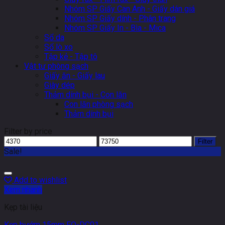
Nhóm SP Giấy Can Anh - Giấy dán giá
Nhóm SP Giấy dính - Phân trang
Nhóm SP Giấy In - Bìa - Mica
Sổ da
Sổ lò xo
Tập kẻ - Tập tô
Vật tư phòng sạch
Giấy ăn - Giấy lau
Giày dép
Thảm dính bụi - Con lăn
Con lăn phòng sạch
Thảm dính bụi
Filter by price
Filter
Sale!
Add to wishlist
Xem nhanh
Kẹp tài liệu
Kẹp bướm 15mm FO-DC01