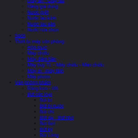
Giấy ăn - Giấy lau
Hàng gia dụng
Nước giặt
Nước lau kính
Nước lau sàn
Nước rửa chén
Sách
Thiết bị máy văn phòng
Hộp mực
Máy chiếu
Máy đếm tiền
Máy huỷ TL - Máy chiếu - Màn chiếu
Máy in - máy tính
Máy photo
Văn phòng phẩm
Băng keo - Hồ
Bút các loại
Bút bi
Bút bi nước
Bút chì
Bút dạ - Bút nhớ
Bút Gel
Bút ký
Bút Lông