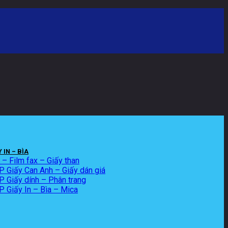
 IN – BÌA
x – Film fax – Giấy than
 Giấy Can Anh – Giấy dán giá
Giấy dính – Phân trang
 Giấy In – Bìa – Mica