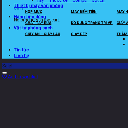
Tẩy – Thước kẻ – Compa – Gọt chì
Thiết bị máy văn phòng
Cart
HỘP MỰC
MÁY ĐẾM TIỀN
MÁY H
Hàng tiêu dùng
No products in the cart.
CHẤT TẨY RỬA
ĐỒ DÙNG TRANG TRÍ VP
GIẤY 
Vật tư phòng sạch
GIẤY ĂN – GIẤY LAU
GIÀY DÉP
THẢM 
Tin tức
Liên hệ
Sale!
Add to wishlist