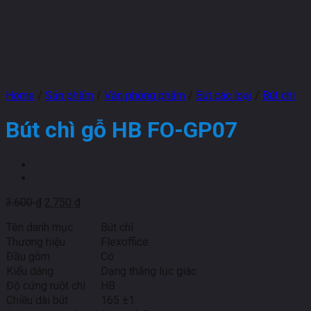
Home
/
Sản phẩm
/
Văn phòng phẩm
/
Bút các loại
/
Bút chì
Bút chì gỗ HB FO-GP07
3.600
₫
2.750
₫
Tên danh mục
Bút chì
Thương hiệu
Flexoffice
Đầu gôm
Có
Kiểu dáng
Dạng thằng lục giác
Độ cứng ruột chì
HB
Chiều dài bút
165 ±1