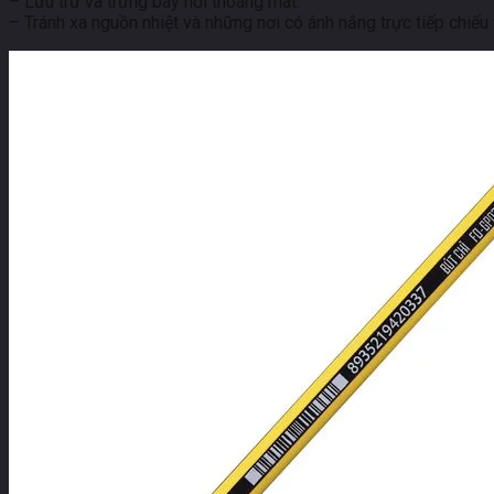
– Lưu trữ và trưng bày nơi thoáng mát.
– Tránh xa nguồn nhiệt và những nơi có ánh nắng trực tiếp chiếu 