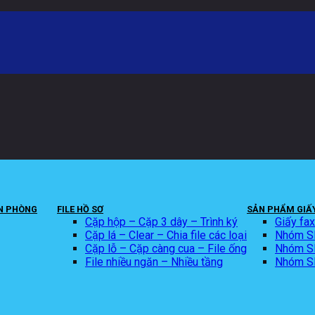
N PHÒNG
FILE HỒ SƠ
SẢN PHẨM GIẤY
Cặp hộp – Cặp 3 dây – Trình ký
Giấy fa
Cặp lá – Clear – Chia file các loại
Nhóm SP
Cặp lỗ – Cặp càng cua – File ống
Nhóm SP 
File nhiều ngăn – Nhiều tầng
Nhóm SP