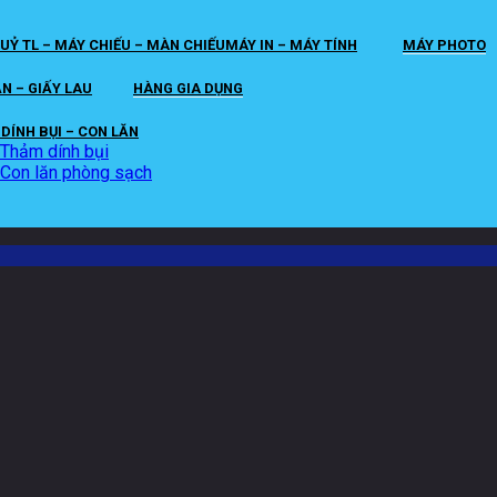
UỶ TL – MÁY CHIẾU – MÀN CHIẾU
MÁY IN – MÁY TÍNH
MÁY PHOTO
ĂN – GIẤY LAU
HÀNG GIA DỤNG
DÍNH BỤI – CON LĂN
Thảm dính bụi
Con lăn phòng sạch